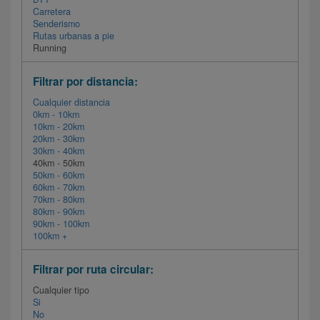
Carretera
Senderismo
Rutas urbanas a pie
Running
Filtrar por distancia:
Cualquier distancia
0km - 10km
10km - 20km
20km - 30km
30km - 40km
40km - 50km
50km - 60km
60km - 70km
70km - 80km
80km - 90km
90km - 100km
100km +
Filtrar por ruta circular:
Cualquier tipo
Si
No