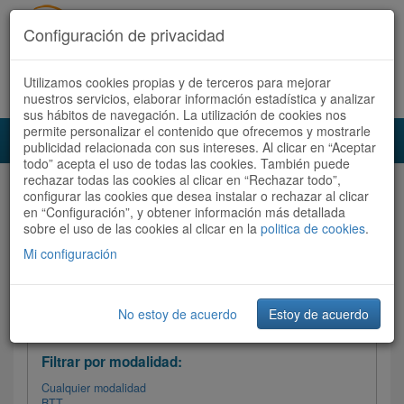
Configuración de privacidad
Utilizamos cookies propias y de terceros para mejorar
Español |
Català
Registrate ahora
Acceder
nuestros servicios, elaborar información estadística y analizar
sus hábitos de navegación. La utilización de cookies nos
permite personalizar el contenido que ofrecemos y mostrarle
Toggl
publicidad relacionada con sus intereses. Al clicar en “Aceptar
navig
todo” acepta el uso de todas las cookies. También puede
rechazar todas las cookies al clicar en “Rechazar todo”,
Audioruta
Todas las rutas
configurar las cookies que desea instalar o rechazar al clicar
en “Configuración”, y obtener información más detallada
sobre el uso de las cookies al clicar en la
Ordenar por:
politica de cookies
Más recientes
.
/
Todas las rutas
Dificultad
/ Valoración
Mi configuración
No estoy de acuerdo
Estoy de acuerdo
Filtrar las rutas
Filtrar por modalidad:
Cualquier modalidad
BTT