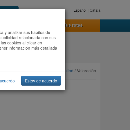
Español |
Català
Registrate ahora
Acceder
o funciona
Tus rutas
ca y analizar sus hábitos de
publicidad relacionada con sus
las cookies al clicar en
btener información más detallada
Ordenar por:
Más recientes
/
Dificultad
/ Valoración
 acuerdo
Estoy de acuerdo