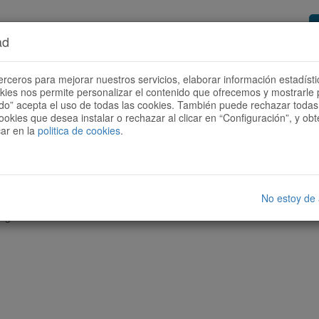
ad
or de rutas
Quieres ser colaborador?
Cóm
erceros para mejorar nuestros servicios, elaborar información estadísti
okies nos permite personalizar el contenido que ofrecemos y mostrarle 
todo” acepta el uso de todas las cookies. También puede rechazar todas 
ookies que desea instalar o rechazar al clicar en “Configuración”, y o
car en la
politica de cookies
.
No estoy de
nguna ruta con las características seleccionadas