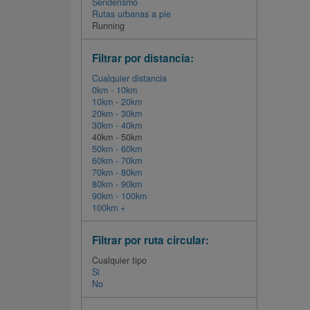
Senderismo
Rutas urbanas a pie
Running
Filtrar por distancia:
Cualquier distancia
0km - 10km
10km - 20km
20km - 30km
30km - 40km
40km - 50km
50km - 60km
60km - 70km
70km - 80km
80km - 90km
90km - 100km
100km +
Filtrar por ruta circular:
Cualquier tipo
Si
No