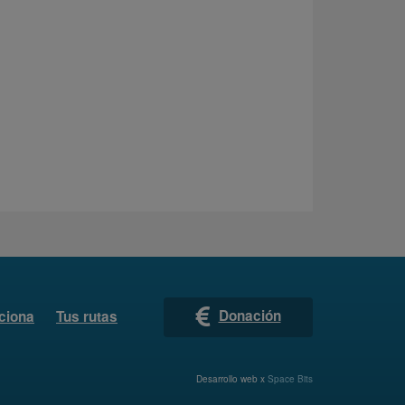
Donación
ciona
Tus rutas
Desarrollo web x
Space Bits