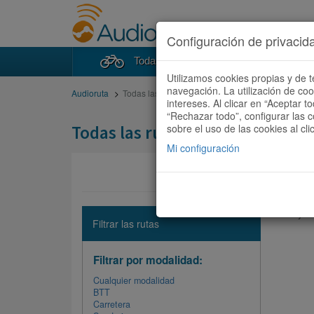
Configuración de privacid
Todas las rutas
Buscad
Utilizamos cookies propias y de t
navegación. La utilización de co
Audioruta
Todas las rutas
intereses. Al clicar en “Aceptar 
“Rechazar todo”, configurar las c
Todas las rutas
sobre el uso de las cookies al cli
Mi configuración
No hay ni
Filtrar las rutas
Filtrar por modalidad:
Cualquier modalidad
BTT
Carretera