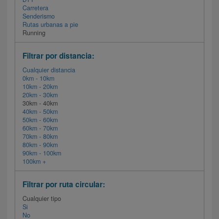
Carretera
Senderismo
Rutas urbanas a pie
Running
Filtrar por distancia:
Cualquier distancia
0km - 10km
10km - 20km
20km - 30km
30km - 40km
40km - 50km
50km - 60km
60km - 70km
70km - 80km
80km - 90km
90km - 100km
100km +
Filtrar por ruta circular:
Cualquier tipo
Si
No