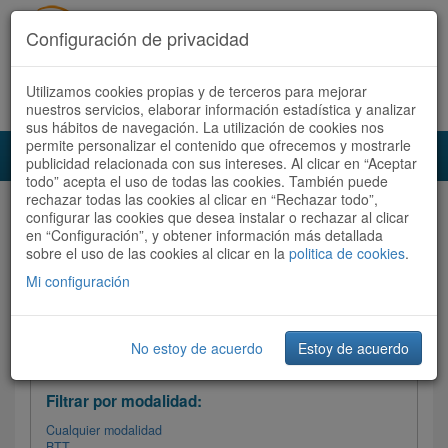
Configuración de privacidad
Utilizamos cookies propias y de terceros para mejorar
Español |
Català
Registrate ahora
Acceder
nuestros servicios, elaborar información estadística y analizar
sus hábitos de navegación. La utilización de cookies nos
permite personalizar el contenido que ofrecemos y mostrarle
Toggl
publicidad relacionada con sus intereses. Al clicar en “Aceptar
navig
todo” acepta el uso de todas las cookies. También puede
rechazar todas las cookies al clicar en “Rechazar todo”,
Audioruta
Todas las rutas
configurar las cookies que desea instalar o rechazar al clicar
en “Configuración”, y obtener información más detallada
sobre el uso de las cookies al clicar en la
Ordenar por:
politica de cookies
Más recientes
.
/
Todas las rutas
Dificultad
/ Valoración
Mi configuración
No estoy de acuerdo
Estoy de acuerdo
Filtrar las rutas
Filtrar por modalidad:
Cualquier modalidad
BTT