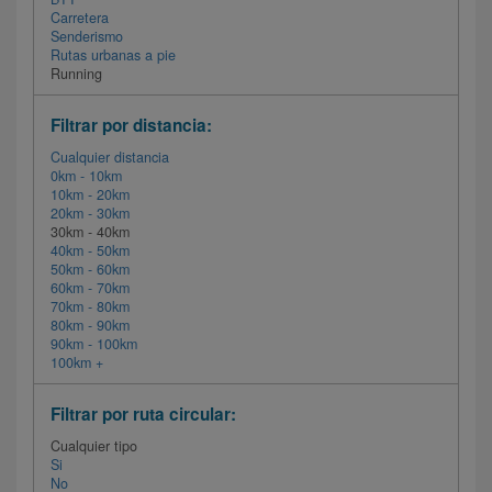
Carretera
Senderismo
Rutas urbanas a pie
Running
Filtrar por distancia:
Cualquier distancia
0km - 10km
10km - 20km
20km - 30km
30km - 40km
40km - 50km
50km - 60km
60km - 70km
70km - 80km
80km - 90km
90km - 100km
100km +
Filtrar por ruta circular:
Cualquier tipo
Si
No