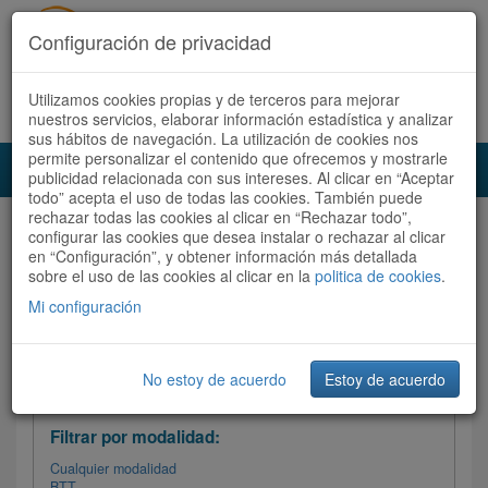
Configuración de privacidad
Utilizamos cookies propias y de terceros para mejorar
Español |
Català
Registrate ahora
Acceder
nuestros servicios, elaborar información estadística y analizar
sus hábitos de navegación. La utilización de cookies nos
permite personalizar el contenido que ofrecemos y mostrarle
Toggl
publicidad relacionada con sus intereses. Al clicar en “Aceptar
navig
todo” acepta el uso de todas las cookies. También puede
rechazar todas las cookies al clicar en “Rechazar todo”,
Audioruta
Todas las rutas
configurar las cookies que desea instalar o rechazar al clicar
en “Configuración”, y obtener información más detallada
sobre el uso de las cookies al clicar en la
Ordenar por:
politica de cookies
Más recientes
.
/
Todas las rutas
Dificultad
/ Valoración
Mi configuración
No estoy de acuerdo
Estoy de acuerdo
Filtrar las rutas
Filtrar por modalidad:
Cualquier modalidad
BTT