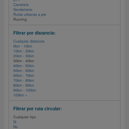
Carretera
Senderismo
Rutas urbanas a pie
Running
Filtrar por distancia:
Cualquier distancia
0km - 10km
10km - 20km
20km - 30km
30km - 40km
40km - 50km
50km - 60km
60km - 70km
70km - 80km
80km - 90km
90km - 100km
100km +
Filtrar por ruta circular:
Cualquier tipo
Si
No