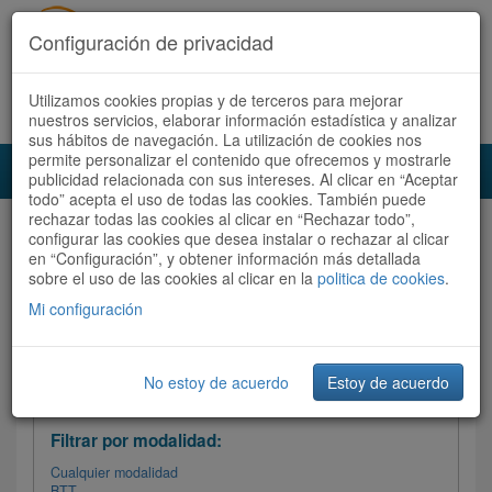
Configuración de privacidad
Utilizamos cookies propias y de terceros para mejorar
Español |
Català
Registrate ahora
Acceder
nuestros servicios, elaborar información estadística y analizar
sus hábitos de navegación. La utilización de cookies nos
permite personalizar el contenido que ofrecemos y mostrarle
Toggl
publicidad relacionada con sus intereses. Al clicar en “Aceptar
navig
todo” acepta el uso de todas las cookies. También puede
rechazar todas las cookies al clicar en “Rechazar todo”,
Audioruta
Todas las rutas
configurar las cookies que desea instalar o rechazar al clicar
en “Configuración”, y obtener información más detallada
sobre el uso de las cookies al clicar en la
Ordenar por:
politica de cookies
Más recientes
.
/
Todas las rutas
Dificultad
/ Valoración
Mi configuración
No estoy de acuerdo
Estoy de acuerdo
Filtrar las rutas
Filtrar por modalidad:
Cualquier modalidad
BTT