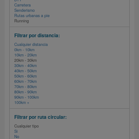
Carretera
Senderismo
Rutas urbanas a pie
Running
Filtrar por distancia:
Cualquier distancia
0km - 10km
10km - 20km
20km - 30km
30km - 40km
40km - 50km
50km - 60km
60km - 70km
70km - 80km
80km - 90km
90km - 100km
100km +
Filtrar por ruta circular:
Cualquier tipo
Si
No