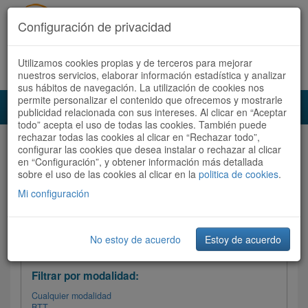
Configuración de privacidad
Utilizamos cookies propias y de terceros para mejorar
Español |
Català
Registrate ahora
Acceder
nuestros servicios, elaborar información estadística y analizar
sus hábitos de navegación. La utilización de cookies nos
permite personalizar el contenido que ofrecemos y mostrarle
Toggl
publicidad relacionada con sus intereses. Al clicar en “Aceptar
navig
todo” acepta el uso de todas las cookies. También puede
rechazar todas las cookies al clicar en “Rechazar todo”,
Audioruta
Todas las rutas
configurar las cookies que desea instalar o rechazar al clicar
en “Configuración”, y obtener información más detallada
sobre el uso de las cookies al clicar en la
Ordenar por:
politica de cookies
Más recientes
.
/
Todas las rutas
Dificultad
/ Valoración
Mi configuración
No estoy de acuerdo
Estoy de acuerdo
Filtrar las rutas
Filtrar por modalidad:
Cualquier modalidad
BTT