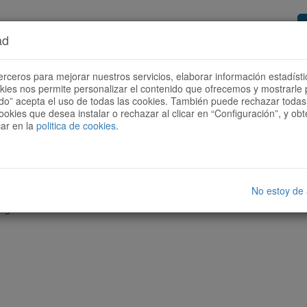
ad
or de rutas
Quieres ser colaborador?
Cóm
erceros para mejorar nuestros servicios, elaborar información estadísti
okies nos permite personalizar el contenido que ofrecemos y mostrarle 
todo” acepta el uso de todas las cookies. También puede rechazar todas 
ookies que desea instalar o rechazar al clicar en “Configuración”, y o
car en la
politica de cookies
.
No estoy de
nguna ruta con las características seleccionadas