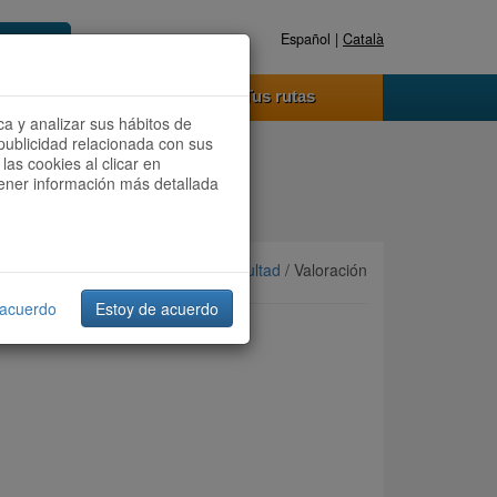
Español |
Català
Registrate ahora
Acceder
o funciona
Tus rutas
ca y analizar sus hábitos de
publicidad relacionada con sus
las cookies al clicar en
btener información más detallada
Ordenar por:
Más recientes
/
Dificultad
/ Valoración
 acuerdo
Estoy de acuerdo