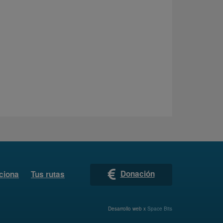
Donación
ciona
Tus rutas
Desarrollo web x
Space Bits