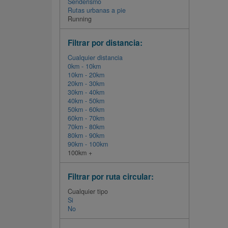
Senderismo
Rutas urbanas a pie
Running
Filtrar por distancia:
Cualquier distancia
0km - 10km
10km - 20km
20km - 30km
30km - 40km
40km - 50km
50km - 60km
60km - 70km
70km - 80km
80km - 90km
90km - 100km
100km +
Filtrar por ruta circular:
Cualquier tipo
Si
No