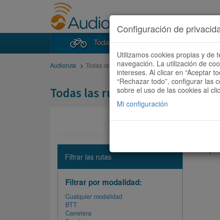
Configuración de privacid
Todas las rutas
Buscad
Utilizamos cookies propias y de t
navegación. La utilización de co
Audioruta
Todas las rutas
intereses. Al clicar en “Aceptar 
“Rechazar todo”, configurar las c
Todas las rutas
sobre el uso de las cookies al cli
Mi configuración
No hay ni
Filtrar las rutas
Filtrar por modalidad:
Cualquier modalidad
BTT
Carretera