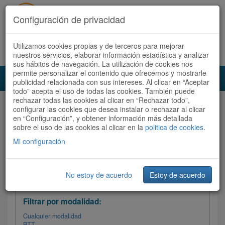
Configuración de privacidad
Utilizamos cookies propias y de terceros para mejorar
Español |
Català
Registrate ahora
Acceder
nuestros servicios, elaborar información estadística y analizar
sus hábitos de navegación. La utilización de cookies nos
permite personalizar el contenido que ofrecemos y mostrarle
Toggl
publicidad relacionada con sus intereses. Al clicar en “Aceptar
navig
todo” acepta el uso de todas las cookies. También puede
rechazar todas las cookies al clicar en “Rechazar todo”,
Audioruta
Todas las rutas
configurar las cookies que desea instalar o rechazar al clicar
en “Configuración”, y obtener información más detallada
sobre el uso de las cookies al clicar en la
Ordenar por:
politica de cookies
Más recientes
.
/
Todas las rutas
Dificultad
/ Valoración
Mi configuración
No estoy de acuerdo
Estoy de acuerdo
Filtrar las rutas
Filtrar por modalidad:
Cualquier modalidad
BTT