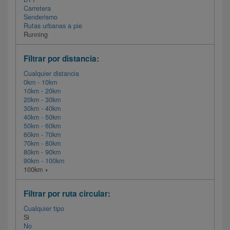
Carretera
Senderismo
Rutas urbanas a pie
Running
Filtrar por distancia:
Cualquier distancia
0km - 10km
10km - 20km
20km - 30km
30km - 40km
40km - 50km
50km - 60km
60km - 70km
70km - 80km
80km - 90km
90km - 100km
100km +
Filtrar por ruta circular:
Cualquier tipo
Si
No