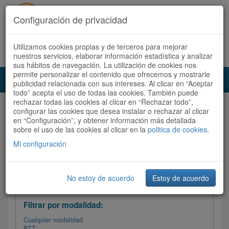
Configuración de privacidad
Utilizamos cookies propias y de terceros para mejorar
Español |
Català
Registrate ahora
Acceder
nuestros servicios, elaborar información estadística y analizar
sus hábitos de navegación. La utilización de cookies nos
permite personalizar el contenido que ofrecemos y mostrarle
Toggl
publicidad relacionada con sus intereses. Al clicar en “Aceptar
navig
todo” acepta el uso de todas las cookies. También puede
rechazar todas las cookies al clicar en “Rechazar todo”,
Audioruta
Todas las rutas
configurar las cookies que desea instalar o rechazar al clicar
en “Configuración”, y obtener información más detallada
sobre el uso de las cookies al clicar en la
Ordenar por:
politica de cookies
Más recientes
.
/
Todas las rutas
Dificultad
/ Valoración
Mi configuración
No estoy de acuerdo
Estoy de acuerdo
Filtrar las rutas
Filtrar por modalidad:
Cualquier modalidad
BTT