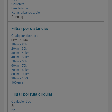
Carretera
Senderismo
Rutas urbanas a pie
Running
Filtrar por distancia:
Cualquier distancia
0km - 10km
10km - 20km
20km - 30km
30km - 40km
40km - 50km
50km - 60km
60km - 70km
70km - 80km
80km - 90km
90km - 100km
100km +
Filtrar por ruta circular:
Cualquier tipo
Si
No