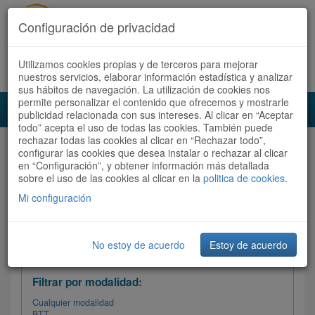
Configuración de privacidad
Utilizamos cookies propias y de terceros para mejorar
Español |
Català
Registrate ahora
Acceder
nuestros servicios, elaborar información estadística y analizar
sus hábitos de navegación. La utilización de cookies nos
permite personalizar el contenido que ofrecemos y mostrarle
Toggl
publicidad relacionada con sus intereses. Al clicar en “Aceptar
navig
todo” acepta el uso de todas las cookies. También puede
rechazar todas las cookies al clicar en “Rechazar todo”,
Audioruta
Todas las rutas
configurar las cookies que desea instalar o rechazar al clicar
en “Configuración”, y obtener información más detallada
sobre el uso de las cookies al clicar en la
Ordenar por:
politica de cookies
Más recientes
.
/
Todas las rutas
Dificultad
/ Valoración
Mi configuración
No estoy de acuerdo
Estoy de acuerdo
Filtrar las rutas
Filtrar por modalidad:
Cualquier modalidad
BTT