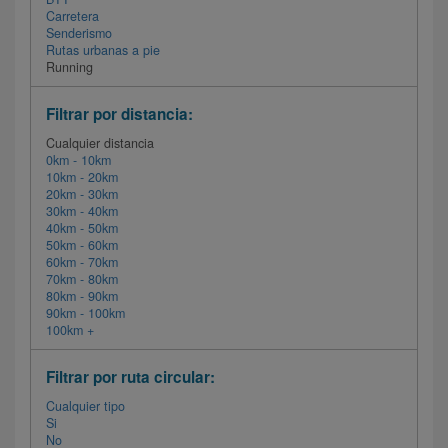
Carretera
Senderismo
Rutas urbanas a pie
Running
Filtrar por distancia:
Cualquier distancia
0km - 10km
10km - 20km
20km - 30km
30km - 40km
40km - 50km
50km - 60km
60km - 70km
70km - 80km
80km - 90km
90km - 100km
100km +
Filtrar por ruta circular:
Cualquier tipo
Si
No