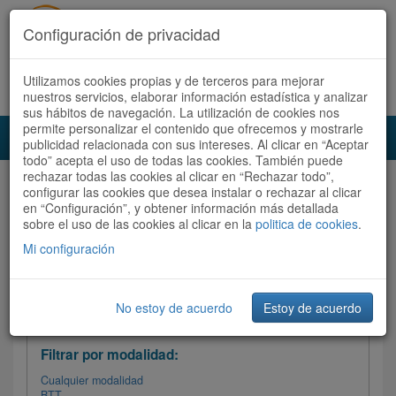
Configuración de privacidad
Utilizamos cookies propias y de terceros para mejorar
Español |
Català
Registrate ahora
Acceder
nuestros servicios, elaborar información estadística y analizar
sus hábitos de navegación. La utilización de cookies nos
permite personalizar el contenido que ofrecemos y mostrarle
Toggl
publicidad relacionada con sus intereses. Al clicar en “Aceptar
navig
todo” acepta el uso de todas las cookies. También puede
rechazar todas las cookies al clicar en “Rechazar todo”,
Audioruta
Todas las rutas
configurar las cookies que desea instalar o rechazar al clicar
en “Configuración”, y obtener información más detallada
sobre el uso de las cookies al clicar en la
Ordenar por:
politica de cookies
Más recientes
.
/
Todas las rutas
Dificultad
/ Valoración
Mi configuración
No estoy de acuerdo
Estoy de acuerdo
Filtrar las rutas
Filtrar por modalidad:
Cualquier modalidad
BTT