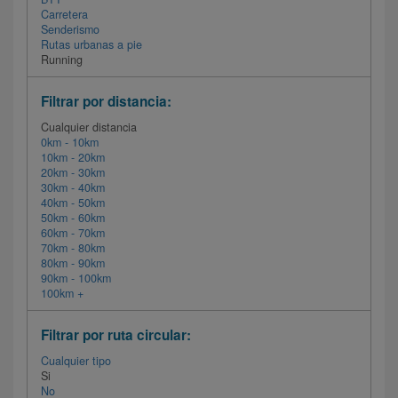
Carretera
Senderismo
Rutas urbanas a pie
Running
Filtrar por distancia:
Cualquier distancia
0km - 10km
10km - 20km
20km - 30km
30km - 40km
40km - 50km
50km - 60km
60km - 70km
70km - 80km
80km - 90km
90km - 100km
100km +
Filtrar por ruta circular:
Cualquier tipo
Si
No