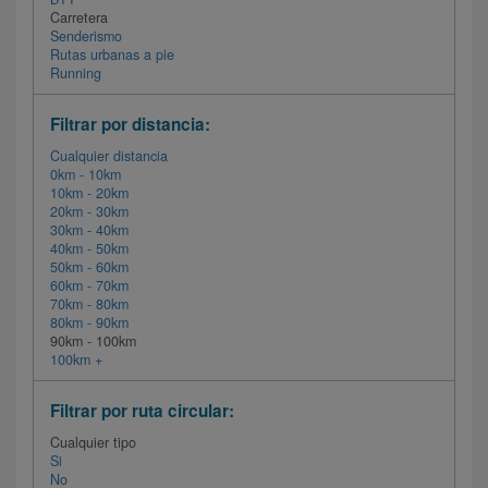
Carretera
Senderismo
Rutas urbanas a pie
Running
Filtrar por distancia:
Cualquier distancia
0km - 10km
10km - 20km
20km - 30km
30km - 40km
40km - 50km
50km - 60km
60km - 70km
70km - 80km
80km - 90km
90km - 100km
100km +
Filtrar por ruta circular:
Cualquier tipo
Si
No