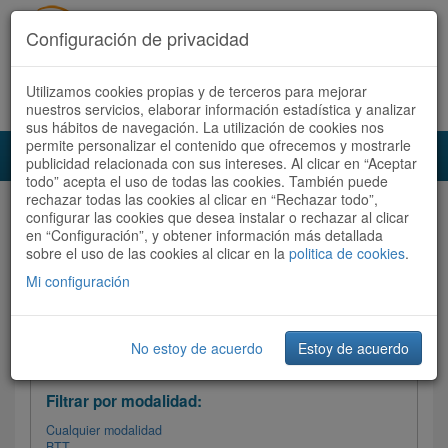
Configuración de privacidad
Utilizamos cookies propias y de terceros para mejorar
Español |
Català
Registrate ahora
Acceder
nuestros servicios, elaborar información estadística y analizar
sus hábitos de navegación. La utilización de cookies nos
permite personalizar el contenido que ofrecemos y mostrarle
Toggl
publicidad relacionada con sus intereses. Al clicar en “Aceptar
navig
todo” acepta el uso de todas las cookies. También puede
rechazar todas las cookies al clicar en “Rechazar todo”,
Audioruta
Todas las rutas
configurar las cookies que desea instalar o rechazar al clicar
en “Configuración”, y obtener información más detallada
sobre el uso de las cookies al clicar en la
Ordenar por:
politica de cookies
Más recientes
.
/
Todas las rutas
Dificultad
/ Valoración
Mi configuración
No estoy de acuerdo
Estoy de acuerdo
Filtrar las rutas
Filtrar por modalidad:
Cualquier modalidad
BTT