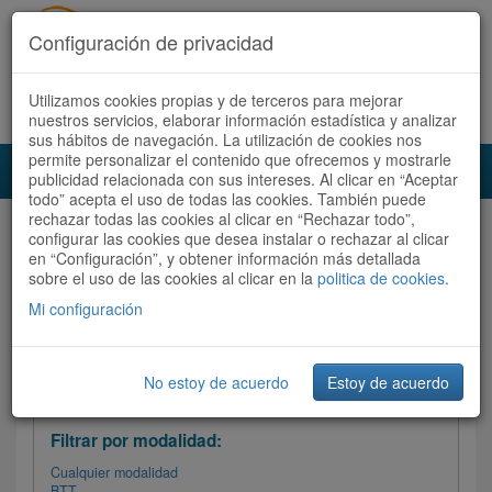
Configuración de privacidad
Utilizamos cookies propias y de terceros para mejorar
Español |
Català
Registrate ahora
Acceder
nuestros servicios, elaborar información estadística y analizar
sus hábitos de navegación. La utilización de cookies nos
permite personalizar el contenido que ofrecemos y mostrarle
Toggl
publicidad relacionada con sus intereses. Al clicar en “Aceptar
navig
todo” acepta el uso de todas las cookies. También puede
rechazar todas las cookies al clicar en “Rechazar todo”,
Audioruta
Todas las rutas
configurar las cookies que desea instalar o rechazar al clicar
en “Configuración”, y obtener información más detallada
sobre el uso de las cookies al clicar en la
Ordenar por:
politica de cookies
Más recientes
.
/
Todas las rutas
Dificultad
/ Valoración
Mi configuración
No estoy de acuerdo
Estoy de acuerdo
Filtrar las rutas
Filtrar por modalidad:
Cualquier modalidad
BTT