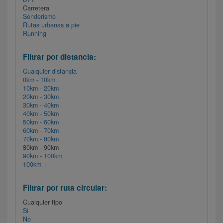
Carretera
Senderismo
Rutas urbanas a pie
Running
Filtrar por distancia:
Cualquier distancia
0km - 10km
10km - 20km
20km - 30km
30km - 40km
40km - 50km
50km - 60km
60km - 70km
70km - 80km
80km - 90km
90km - 100km
100km +
Filtrar por ruta circular:
Cualquier tipo
Si
No