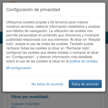
Configuración de privacidad
Utilizamos cookies propias y de terceros para mejorar
Español |
Català
Registrate ahora
Acceder
nuestros servicios, elaborar información estadística y analizar
sus hábitos de navegación. La utilización de cookies nos
permite personalizar el contenido que ofrecemos y mostrarle
Toggl
publicidad relacionada con sus intereses. Al clicar en “Aceptar
navig
todo” acepta el uso de todas las cookies. También puede
rechazar todas las cookies al clicar en “Rechazar todo”,
Audioruta
Todas las rutas
configurar las cookies que desea instalar o rechazar al clicar
en “Configuración”, y obtener información más detallada
sobre el uso de las cookies al clicar en la
Ordenar por:
politica de cookies
Más recientes
.
/
Todas las rutas
Dificultad
/ Valoración
Mi configuración
No estoy de acuerdo
Estoy de acuerdo
Filtrar las rutas
Filtrar por modalidad:
Cualquier modalidad
BTT