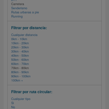
Carretera
Senderismo
Rutas urbanas a pie
Running
Filtrar por distancia:
Cualquier distancia
0km - 10km
10km - 20km
20km - 30km
30km - 40km
40km - 50km
50km - 60km
60km - 70km
70km - 80km
80km - 90km
90km - 100km
100km +
Filtrar por ruta circular:
Cualquier tipo
Si
No