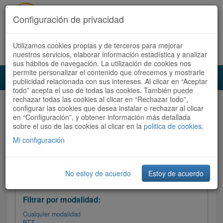
Configuración de privacidad
Utilizamos cookies propias y de terceros para mejorar
Español |
Català
Registrate ahora
Acceder
nuestros servicios, elaborar información estadística y analizar
sus hábitos de navegación. La utilización de cookies nos
permite personalizar el contenido que ofrecemos y mostrarle
Toggl
publicidad relacionada con sus intereses. Al clicar en “Aceptar
navig
todo” acepta el uso de todas las cookies. También puede
rechazar todas las cookies al clicar en “Rechazar todo”,
Audioruta
Todas las rutas
configurar las cookies que desea instalar o rechazar al clicar
en “Configuración”, y obtener información más detallada
sobre el uso de las cookies al clicar en la
Ordenar por:
politica de cookies
Más recientes
.
/
Todas las rutas
Dificultad
/ Valoración
Mi configuración
No estoy de acuerdo
Estoy de acuerdo
Filtrar las rutas
Filtrar por modalidad:
Cualquier modalidad
BTT