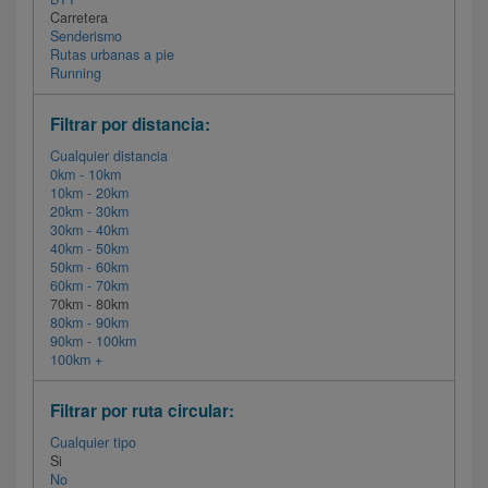
Carretera
Senderismo
Rutas urbanas a pie
Running
Filtrar por distancia:
Cualquier distancia
0km - 10km
10km - 20km
20km - 30km
30km - 40km
40km - 50km
50km - 60km
60km - 70km
70km - 80km
80km - 90km
90km - 100km
100km +
Filtrar por ruta circular:
Cualquier tipo
Si
No