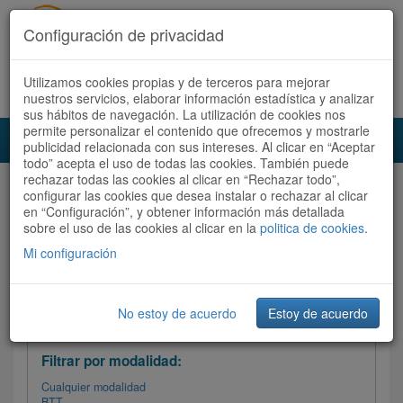
Configuración de privacidad
Utilizamos cookies propias y de terceros para mejorar
Español |
Català
Registrate ahora
Acceder
nuestros servicios, elaborar información estadística y analizar
sus hábitos de navegación. La utilización de cookies nos
permite personalizar el contenido que ofrecemos y mostrarle
Toggl
publicidad relacionada con sus intereses. Al clicar en “Aceptar
navig
todo” acepta el uso de todas las cookies. También puede
rechazar todas las cookies al clicar en “Rechazar todo”,
Audioruta
Todas las rutas
configurar las cookies que desea instalar o rechazar al clicar
en “Configuración”, y obtener información más detallada
sobre el uso de las cookies al clicar en la
Ordenar por:
politica de cookies
Más recientes
.
/
Todas las rutas
Dificultad
/ Valoración
Mi configuración
No estoy de acuerdo
Estoy de acuerdo
Filtrar las rutas
Filtrar por modalidad:
Cualquier modalidad
BTT