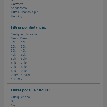
Carretera
Senderismo
Rutas urbanas a pie
Running
Filtrar por distancia:
Cualquier distancia
0km - 10km
10km - 20km
20km - 30km
30km - 40km
40km - 50km
50km - 60km
60km - 70km
70km - 80km
80km - 90km
90km - 100km
100km +
Filtrar por ruta circular:
Cualquier tipo
Si
No