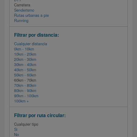
Carretera
Senderismo
Rutas urbanas a pie
Running
Filtrar por distancia:
Cualquier distancia
0km - 10km
10km - 20km
20km - 30km
30km - 40km
40km - 50km
50km - 60km
60km - 70km
70km - 80km
80km - 90km
90km - 100km
100km +
Filtrar por ruta circular:
Cualquier tipo
Si
No