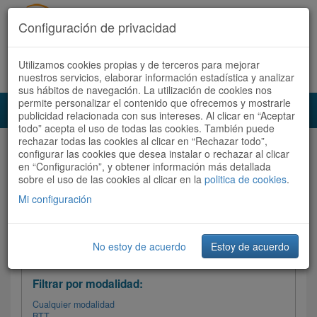
Configuración de privacidad
Utilizamos cookies propias y de terceros para mejorar
Español |
Català
Registrate ahora
Acceder
nuestros servicios, elaborar información estadística y analizar
sus hábitos de navegación. La utilización de cookies nos
permite personalizar el contenido que ofrecemos y mostrarle
Toggl
publicidad relacionada con sus intereses. Al clicar en “Aceptar
navig
todo” acepta el uso de todas las cookies. También puede
rechazar todas las cookies al clicar en “Rechazar todo”,
Audioruta
Todas las rutas
configurar las cookies que desea instalar o rechazar al clicar
en “Configuración”, y obtener información más detallada
sobre el uso de las cookies al clicar en la
Ordenar por:
politica de cookies
Más recientes
.
/
Todas las rutas
Dificultad
/ Valoración
Mi configuración
No estoy de acuerdo
Estoy de acuerdo
Filtrar las rutas
Filtrar por modalidad:
Cualquier modalidad
BTT