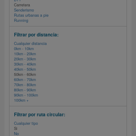
Carretera
Senderismo
Rutas urbanas a pie
Running
Filtrar por distancia:
Cualquier distancia
0km - 10km
10km - 20km
20km - 30km
30km - 40km
40km - 50km
50km - 60km
60km - 70km
70km - 80km
80km - 90km
90km - 100km
100km +
Filtrar por ruta circular:
Cualquier tipo
Si
No