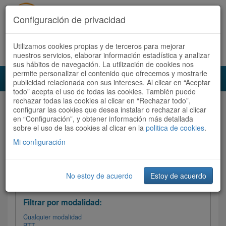
Configuración de privacidad
Utilizamos cookies propias y de terceros para mejorar
Español |
Català
Registrate ahora
Acceder
nuestros servicios, elaborar información estadística y analizar
sus hábitos de navegación. La utilización de cookies nos
permite personalizar el contenido que ofrecemos y mostrarle
Toggl
publicidad relacionada con sus intereses. Al clicar en “Aceptar
navig
todo” acepta el uso de todas las cookies. También puede
rechazar todas las cookies al clicar en “Rechazar todo”,
Audioruta
Todas las rutas
configurar las cookies que desea instalar o rechazar al clicar
en “Configuración”, y obtener información más detallada
sobre el uso de las cookies al clicar en la
Ordenar por:
politica de cookies
Más recientes
.
/
Todas las rutas
Dificultad
/ Valoración
Mi configuración
No estoy de acuerdo
Estoy de acuerdo
Filtrar las rutas
Filtrar por modalidad:
Cualquier modalidad
BTT