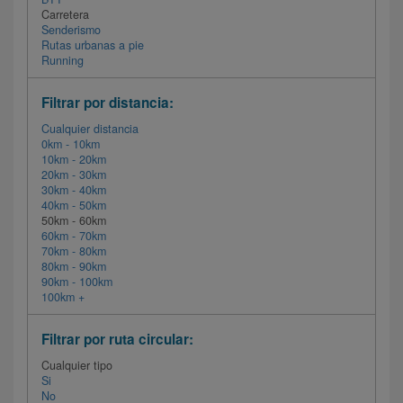
Carretera
Senderismo
Rutas urbanas a pie
Running
Filtrar por distancia:
Cualquier distancia
0km - 10km
10km - 20km
20km - 30km
30km - 40km
40km - 50km
50km - 60km
60km - 70km
70km - 80km
80km - 90km
90km - 100km
100km +
Filtrar por ruta circular:
Cualquier tipo
Si
No