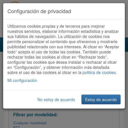
Configuración de privacidad
Utilizamos cookies propias y de terceros para mejorar
Español |
Català
Registrate ahora
Acceder
nuestros servicios, elaborar información estadística y analizar
sus hábitos de navegación. La utilización de cookies nos
permite personalizar el contenido que ofrecemos y mostrarle
Toggl
publicidad relacionada con sus intereses. Al clicar en “Aceptar
navig
todo” acepta el uso de todas las cookies. También puede
rechazar todas las cookies al clicar en “Rechazar todo”,
Audioruta
Todas las rutas
configurar las cookies que desea instalar o rechazar al clicar
en “Configuración”, y obtener información más detallada
sobre el uso de las cookies al clicar en la
Ordenar por:
politica de cookies
Más recientes
.
/
Todas las rutas
Dificultad
/ Valoración
Mi configuración
No estoy de acuerdo
Estoy de acuerdo
Filtrar las rutas
Filtrar por modalidad:
Cualquier modalidad
BTT