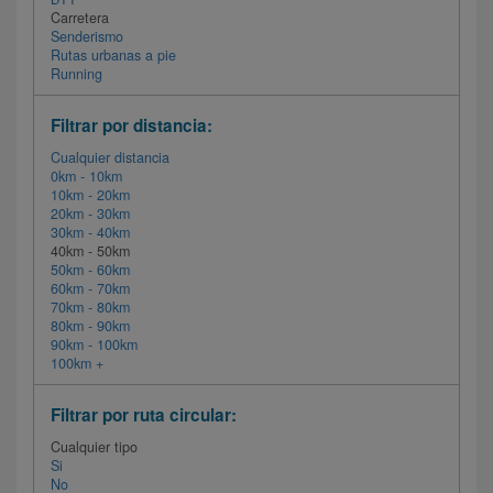
Carretera
Senderismo
Rutas urbanas a pie
Running
Filtrar por distancia:
Cualquier distancia
0km - 10km
10km - 20km
20km - 30km
30km - 40km
40km - 50km
50km - 60km
60km - 70km
70km - 80km
80km - 90km
90km - 100km
100km +
Filtrar por ruta circular:
Cualquier tipo
Si
No