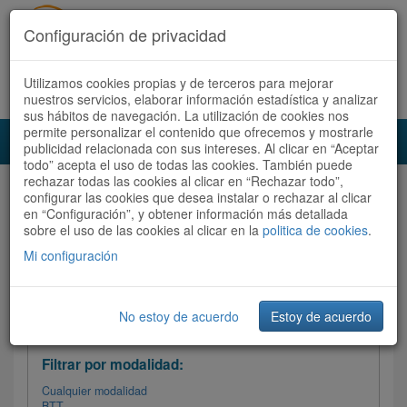
Configuración de privacidad
Utilizamos cookies propias y de terceros para mejorar
Español |
Català
Registrate ahora
Acceder
nuestros servicios, elaborar información estadística y analizar
sus hábitos de navegación. La utilización de cookies nos
permite personalizar el contenido que ofrecemos y mostrarle
Toggl
publicidad relacionada con sus intereses. Al clicar en “Aceptar
navig
todo” acepta el uso de todas las cookies. También puede
rechazar todas las cookies al clicar en “Rechazar todo”,
Audioruta
Todas las rutas
configurar las cookies que desea instalar o rechazar al clicar
en “Configuración”, y obtener información más detallada
sobre el uso de las cookies al clicar en la
Ordenar por:
politica de cookies
Más recientes
.
/
Todas las rutas
Dificultad
/ Valoración
Mi configuración
No estoy de acuerdo
Estoy de acuerdo
Filtrar las rutas
Filtrar por modalidad:
Cualquier modalidad
BTT