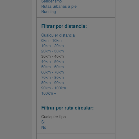
Senderismo
Rutas urbanas a pie
Running
Filtrar por distancia:
Cualquier distancia
0km - 10km
10km - 20km
20km - 30km
30km - 40km
40km - 50km
50km - 60km
60km - 70km
70km - 80km
80km - 90km
90km - 100km
100km +
Filtrar por ruta circular:
Cualquier tipo
Si
No