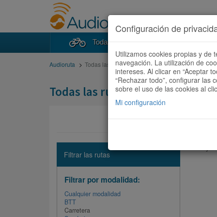
Configuración de privacid
Todas las rutas
Buscad
Utilizamos cookies propias y de t
navegación. La utilización de co
Audioruta
Todas las rutas
intereses. Al clicar en “Aceptar 
“Rechazar todo”, configurar las c
Todas las rutas
sobre el uso de las cookies al cli
Mi configuración
No hay ni
Filtrar las rutas
Filtrar por modalidad:
Cualquier modalidad
BTT
Carretera