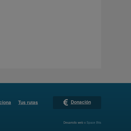
Donación
ciona
Tus rutas
Desarrollo web x
Space Bits