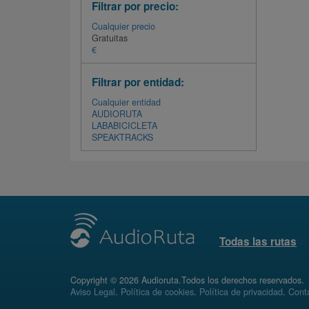
Filtrar por precio:
Cualquier precio
Gratuitas
€
Filtrar por entidad:
Cualquier entidad
AUDIORUTA
LABABICICLETA
SPEAKTRACKS
Todas las rutas
Copyright © 2026 Audioruta.Todos los derechos reservados.
Aviso Legal
.
Política de cookies
.
Política de privacidad
.
Conta