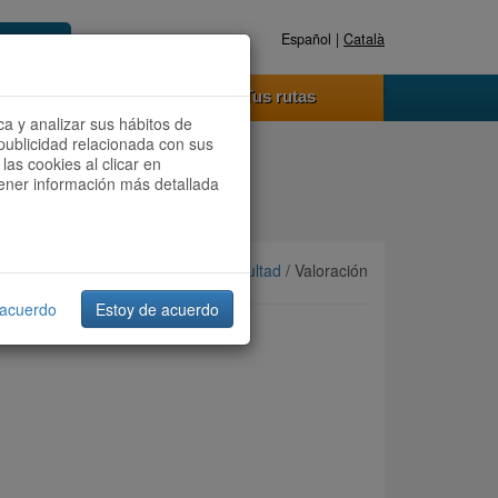
Español |
Català
Registrate ahora
Acceder
o funciona
Tus rutas
ca y analizar sus hábitos de
publicidad relacionada con sus
las cookies al clicar en
btener información más detallada
Ordenar por:
Más recientes
/
Dificultad
/ Valoración
 acuerdo
Estoy de acuerdo