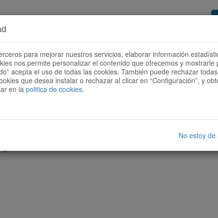
ad
or de rutas
Quieres ser colaborador?
Cóm
erceros para mejorar nuestros servicios, elaborar información estadísti
okies nos permite personalizar el contenido que ofrecemos y mostrarle 
todo” acepta el uso de todas las cookies. También puede rechazar todas 
ookies que desea instalar o rechazar al clicar en “Configuración”, y o
car en la
politica de cookies
.
No estoy de
nguna ruta con las características seleccionadas