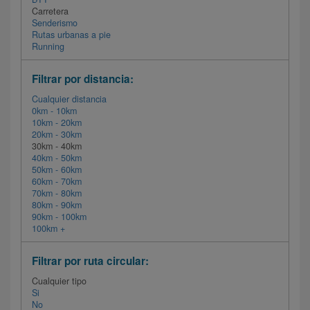
Carretera
Senderismo
Rutas urbanas a pie
Running
Filtrar por distancia:
Cualquier distancia
0km - 10km
10km - 20km
20km - 30km
30km - 40km
40km - 50km
50km - 60km
60km - 70km
70km - 80km
80km - 90km
90km - 100km
100km +
Filtrar por ruta circular:
Cualquier tipo
Si
No