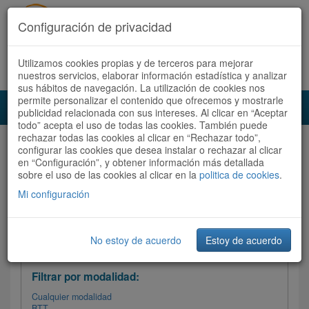
Configuración de privacidad
Utilizamos cookies propias y de terceros para mejorar
Español |
Català
Registrate ahora
Acceder
nuestros servicios, elaborar información estadística y analizar
sus hábitos de navegación. La utilización de cookies nos
permite personalizar el contenido que ofrecemos y mostrarle
Toggl
publicidad relacionada con sus intereses. Al clicar en “Aceptar
navig
todo” acepta el uso de todas las cookies. También puede
rechazar todas las cookies al clicar en “Rechazar todo”,
Audioruta
Todas las rutas
configurar las cookies que desea instalar o rechazar al clicar
en “Configuración”, y obtener información más detallada
sobre el uso de las cookies al clicar en la
Ordenar por:
politica de cookies
Más recientes
.
/
Todas las rutas
Dificultad
/ Valoración
Mi configuración
No estoy de acuerdo
Estoy de acuerdo
Filtrar las rutas
Filtrar por modalidad:
Cualquier modalidad
BTT