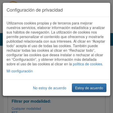
Configuración de privacidad
Utilizamos cookies propias y de terceros para mejorar
Español |
Català
Registrate ahora
Acceder
nuestros servicios, elaborar información estadística y analizar
sus hábitos de navegación. La utilización de cookies nos
permite personalizar el contenido que ofrecemos y mostrarle
Toggl
publicidad relacionada con sus intereses. Al clicar en “Aceptar
navig
todo” acepta el uso de todas las cookies. También puede
rechazar todas las cookies al clicar en “Rechazar todo”,
Audioruta
Todas las rutas
configurar las cookies que desea instalar o rechazar al clicar
en “Configuración”, y obtener información más detallada
sobre el uso de las cookies al clicar en la
Ordenar por:
politica de cookies
Más recientes
.
/
Todas las rutas
Dificultad
/ Valoración
Mi configuración
No estoy de acuerdo
Estoy de acuerdo
Filtrar las rutas
Filtrar por modalidad:
Cualquier modalidad
BTT