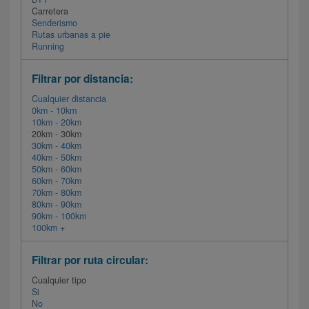
Carretera
Senderismo
Rutas urbanas a pie
Running
Filtrar por distancia:
Cualquier distancia
0km - 10km
10km - 20km
20km - 30km
30km - 40km
40km - 50km
50km - 60km
60km - 70km
70km - 80km
80km - 90km
90km - 100km
100km +
Filtrar por ruta circular:
Cualquier tipo
Si
No