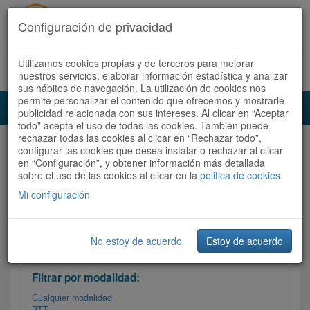
Configuración de privacidad
Utilizamos cookies propias y de terceros para mejorar
Español |
Català
Registrate ahora
Acceder
nuestros servicios, elaborar información estadística y analizar
sus hábitos de navegación. La utilización de cookies nos
permite personalizar el contenido que ofrecemos y mostrarle
Toggl
publicidad relacionada con sus intereses. Al clicar en “Aceptar
navig
todo” acepta el uso de todas las cookies. También puede
rechazar todas las cookies al clicar en “Rechazar todo”,
Audioruta
Todas las rutas
configurar las cookies que desea instalar o rechazar al clicar
en “Configuración”, y obtener información más detallada
sobre el uso de las cookies al clicar en la
Ordenar por:
politica de cookies
Más recientes
.
/
Todas las rutas
Dificultad
/ Valoración
Mi configuración
No estoy de acuerdo
Estoy de acuerdo
Filtrar las rutas
Filtrar por modalidad:
Cualquier modalidad
BTT