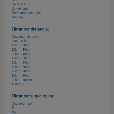
Carretera
Senderismo
Rutas urbanas a pie
Running
Filtrar por distancia:
Cualquier distancia
0km - 10km
10km - 20km
20km - 30km
30km - 40km
40km - 50km
50km - 60km
60km - 70km
70km - 80km
80km - 90km
90km - 100km
100km +
Filtrar por ruta circular:
Cualquier tipo
Si
No