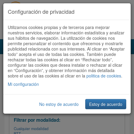
Configuración de privacidad
Utilizamos cookies propias y de terceros para mejorar
Español |
Català
Registrate ahora
Acceder
nuestros servicios, elaborar información estadística y analizar
sus hábitos de navegación. La utilización de cookies nos
permite personalizar el contenido que ofrecemos y mostrarle
Toggl
publicidad relacionada con sus intereses. Al clicar en “Aceptar
navig
todo” acepta el uso de todas las cookies. También puede
rechazar todas las cookies al clicar en “Rechazar todo”,
Audioruta
Todas las rutas
configurar las cookies que desea instalar o rechazar al clicar
en “Configuración”, y obtener información más detallada
sobre el uso de las cookies al clicar en la
Ordenar por:
politica de cookies
Más recientes
.
/
Todas las rutas
Dificultad
/ Valoración
Mi configuración
No estoy de acuerdo
Estoy de acuerdo
Filtrar las rutas
Filtrar por modalidad:
Cualquier modalidad
BTT