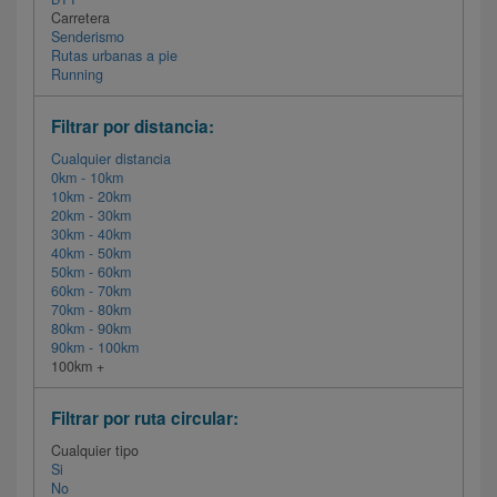
Carretera
Senderismo
Rutas urbanas a pie
Running
Filtrar por distancia:
Cualquier distancia
0km - 10km
10km - 20km
20km - 30km
30km - 40km
40km - 50km
50km - 60km
60km - 70km
70km - 80km
80km - 90km
90km - 100km
100km +
Filtrar por ruta circular:
Cualquier tipo
Si
No