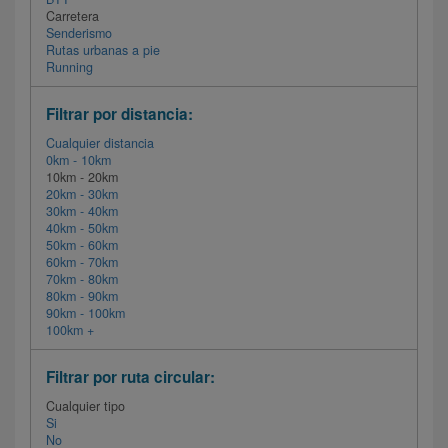
Carretera
Senderismo
Rutas urbanas a pie
Running
Filtrar por distancia:
Cualquier distancia
0km - 10km
10km - 20km
20km - 30km
30km - 40km
40km - 50km
50km - 60km
60km - 70km
70km - 80km
80km - 90km
90km - 100km
100km +
Filtrar por ruta circular:
Cualquier tipo
Si
No