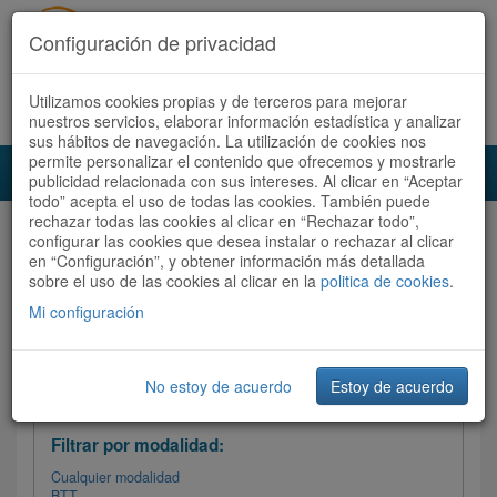
Configuración de privacidad
Utilizamos cookies propias y de terceros para mejorar
Español |
Català
Registrate ahora
Acceder
nuestros servicios, elaborar información estadística y analizar
sus hábitos de navegación. La utilización de cookies nos
permite personalizar el contenido que ofrecemos y mostrarle
Toggl
publicidad relacionada con sus intereses. Al clicar en “Aceptar
navig
todo” acepta el uso de todas las cookies. También puede
rechazar todas las cookies al clicar en “Rechazar todo”,
Audioruta
Todas las rutas
configurar las cookies que desea instalar o rechazar al clicar
en “Configuración”, y obtener información más detallada
sobre el uso de las cookies al clicar en la
Ordenar por:
politica de cookies
Más recientes
.
/
Todas las rutas
Dificultad
/ Valoración
Mi configuración
No estoy de acuerdo
Estoy de acuerdo
Filtrar las rutas
Filtrar por modalidad:
Cualquier modalidad
BTT