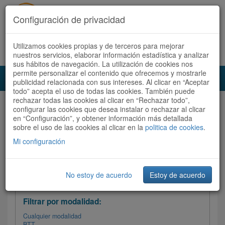
Configuración de privacidad
Utilizamos cookies propias y de terceros para mejorar
Español |
Català
Registrate ahora
Acceder
nuestros servicios, elaborar información estadística y analizar
sus hábitos de navegación. La utilización de cookies nos
permite personalizar el contenido que ofrecemos y mostrarle
Toggl
publicidad relacionada con sus intereses. Al clicar en “Aceptar
navig
todo” acepta el uso de todas las cookies. También puede
rechazar todas las cookies al clicar en “Rechazar todo”,
Audioruta
Todas las rutas
configurar las cookies que desea instalar o rechazar al clicar
en “Configuración”, y obtener información más detallada
sobre el uso de las cookies al clicar en la
Ordenar por:
politica de cookies
Más recientes
.
/
Todas las rutas
Dificultad
/ Valoración
Mi configuración
No estoy de acuerdo
Estoy de acuerdo
Filtrar las rutas
Filtrar por modalidad:
Cualquier modalidad
BTT