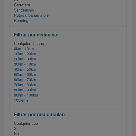
Carretera
Senderismo
Rutas urbanas a pie
Running
Filtrar por distancia:
Cualquier distancia
0km - 10km
10km - 20km
20km - 30km
30km - 40km
40km - 50km
50km - 60km
60km - 70km
70km - 80km
80km - 90km
90km - 100km
100km +
Filtrar por ruta circular:
Cualquier tipo
Si
No