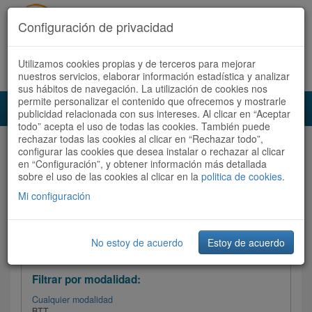
Configuración de privacidad
Utilizamos cookies propias y de terceros para mejorar
Español |
Català
Registrate ahora
Acceder
nuestros servicios, elaborar información estadística y analizar
sus hábitos de navegación. La utilización de cookies nos
permite personalizar el contenido que ofrecemos y mostrarle
Toggl
publicidad relacionada con sus intereses. Al clicar en “Aceptar
navig
todo” acepta el uso de todas las cookies. También puede
rechazar todas las cookies al clicar en “Rechazar todo”,
Audioruta
Todas las rutas
configurar las cookies que desea instalar o rechazar al clicar
en “Configuración”, y obtener información más detallada
sobre el uso de las cookies al clicar en la
Ordenar por:
politica de cookies
Más recientes
.
/
Todas las rutas
Dificultad
/ Valoración
Mi configuración
No estoy de acuerdo
Estoy de acuerdo
Filtrar las rutas
Filtrar por modalidad:
Cualquier modalidad
BTT