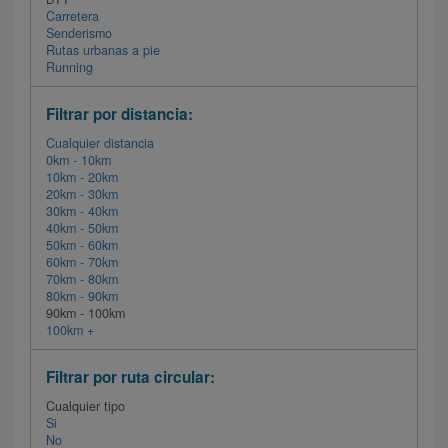
Carretera
Senderismo
Rutas urbanas a pie
Running
Filtrar por distancia:
Cualquier distancia
0km - 10km
10km - 20km
20km - 30km
30km - 40km
40km - 50km
50km - 60km
60km - 70km
70km - 80km
80km - 90km
90km - 100km
100km +
Filtrar por ruta circular:
Cualquier tipo
Si
No