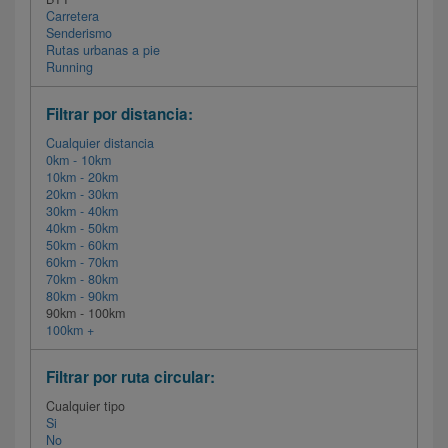
Carretera
Senderismo
Rutas urbanas a pie
Running
Filtrar por distancia:
Cualquier distancia
0km - 10km
10km - 20km
20km - 30km
30km - 40km
40km - 50km
50km - 60km
60km - 70km
70km - 80km
80km - 90km
90km - 100km
100km +
Filtrar por ruta circular:
Cualquier tipo
Si
No