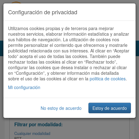
Configuración de privacidad
Utilizamos cookies propias y de terceros para mejorar
Español |
Català
Registrate ahora
Acceder
nuestros servicios, elaborar información estadística y analizar
sus hábitos de navegación. La utilización de cookies nos
permite personalizar el contenido que ofrecemos y mostrarle
Toggl
publicidad relacionada con sus intereses. Al clicar en “Aceptar
navig
todo” acepta el uso de todas las cookies. También puede
rechazar todas las cookies al clicar en “Rechazar todo”,
Audioruta
Todas las rutas
configurar las cookies que desea instalar o rechazar al clicar
en “Configuración”, y obtener información más detallada
sobre el uso de las cookies al clicar en la
Ordenar por:
politica de cookies
Más recientes
.
/
Todas las rutas
Dificultad
/ Valoración
Mi configuración
No estoy de acuerdo
Estoy de acuerdo
Filtrar las rutas
Filtrar por modalidad:
Cualquier modalidad
BTT