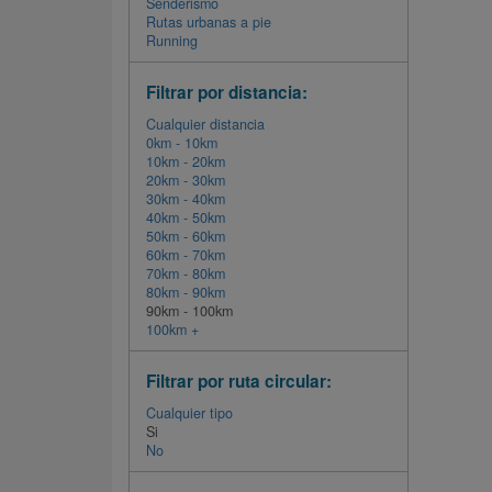
Senderismo
Rutas urbanas a pie
Running
Filtrar por distancia:
Cualquier distancia
0km - 10km
10km - 20km
20km - 30km
30km - 40km
40km - 50km
50km - 60km
60km - 70km
70km - 80km
80km - 90km
90km - 100km
100km +
Filtrar por ruta circular:
Cualquier tipo
Si
No