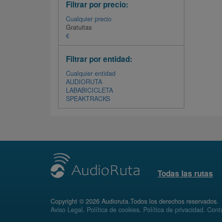
Filtrar por precio:
Cualquier precio
Gratuitas
€
Filtrar por entidad:
Cualquier entidad
AUDIORUTA
LABABICICLETA
SPEAKTRACKS
Todas las rutas
Copyright © 2026 Audioruta.Todos los derechos reservados.
Aviso Legal
.
Política de cookies
.
Política de privacidad
.
Conta