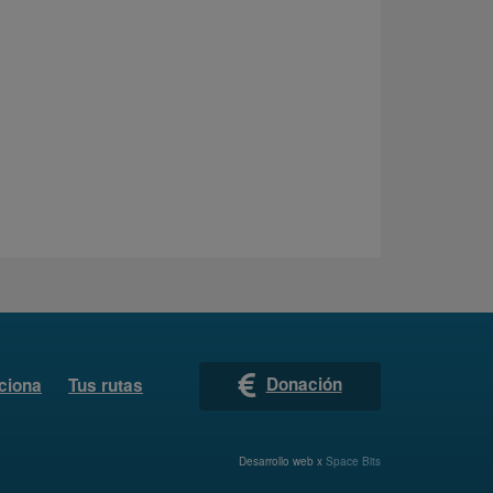
Donación
ciona
Tus rutas
Desarrollo web x
Space Bits