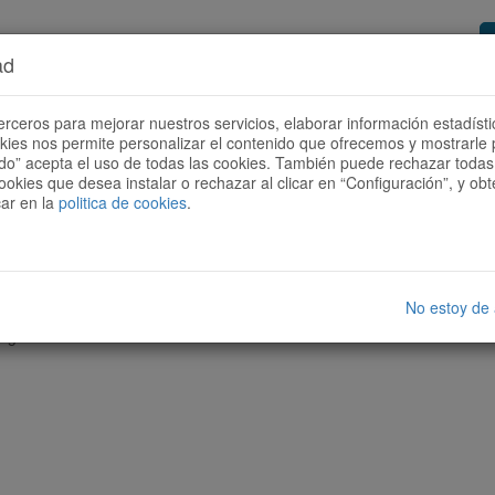
ad
or de rutas
Quieres ser colaborador?
Cóm
erceros para mejorar nuestros servicios, elaborar información estadísti
okies nos permite personalizar el contenido que ofrecemos y mostrarle 
todo” acepta el uso de todas las cookies. También puede rechazar todas 
ookies que desea instalar o rechazar al clicar en “Configuración”, y o
car en la
politica de cookies
.
No estoy de
nguna ruta con las características seleccionadas