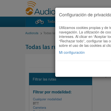
Configuración de privacid
Todas las rutas
Buscad
Utilizamos cookies propias y de t
navegación. La utilización de co
Audioruta
Todas las rutas
intereses. Al clicar en “Aceptar 
“Rechazar todo”, configurar las c
Todas las rutas
sobre el uso de las cookies al cli
Mi configuración
No hay ni
Filtrar las rutas
Filtrar por modalidad:
Cualquier modalidad
BTT
Carretera