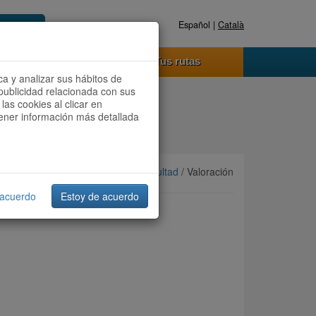
Español |
Català
Registrate ahora
Acceder
o funciona
Tus rutas
ca y analizar sus hábitos de
publicidad relacionada con sus
las cookies al clicar en
btener información más detallada
Ordenar por:
Más recientes
/
Dificultad
/ Valoración
 acuerdo
Estoy de acuerdo