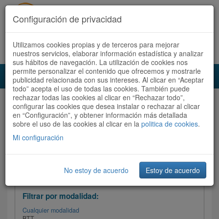
Configuración de privacidad
Utilizamos cookies propias y de terceros para mejorar
Español |
Català
Registrate ahora
Acceder
nuestros servicios, elaborar información estadística y analizar
sus hábitos de navegación. La utilización de cookies nos
permite personalizar el contenido que ofrecemos y mostrarle
Toggl
publicidad relacionada con sus intereses. Al clicar en “Aceptar
navig
todo” acepta el uso de todas las cookies. También puede
rechazar todas las cookies al clicar en “Rechazar todo”,
Audioruta
Todas las rutas
configurar las cookies que desea instalar o rechazar al clicar
en “Configuración”, y obtener información más detallada
sobre el uso de las cookies al clicar en la
Ordenar por:
politica de cookies
Más recientes
.
/
Todas las rutas
Dificultad
/ Valoración
Mi configuración
No estoy de acuerdo
Estoy de acuerdo
Filtrar las rutas
Filtrar por modalidad:
Cualquier modalidad
BTT