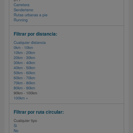
Carretera
Senderismo
Rutas urbanas a pie
Running
Filtrar por distancia:
Cualquier distancia
0km - 10km
10km - 20km
20km - 30km
30km - 40km
40km - 50km
50km - 60km
60km - 70km
70km - 80km
80km - 90km
90km - 100km
100km +
Filtrar por ruta circular:
Cualquier tipo
Si
No