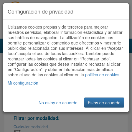
Configuración de privacidad
Utilizamos cookies propias y de terceros para mejorar
Español |
Català
Registrate ahora
Acceder
nuestros servicios, elaborar información estadística y analizar
sus hábitos de navegación. La utilización de cookies nos
permite personalizar el contenido que ofrecemos y mostrarle
Toggl
publicidad relacionada con sus intereses. Al clicar en “Aceptar
navig
todo” acepta el uso de todas las cookies. También puede
rechazar todas las cookies al clicar en “Rechazar todo”,
Audioruta
Todas las rutas
configurar las cookies que desea instalar o rechazar al clicar
en “Configuración”, y obtener información más detallada
sobre el uso de las cookies al clicar en la
Ordenar por:
politica de cookies
Más recientes
.
/
Todas las rutas
Dificultad
/ Valoración
Mi configuración
No estoy de acuerdo
Estoy de acuerdo
Filtrar las rutas
Filtrar por modalidad:
Cualquier modalidad
BTT