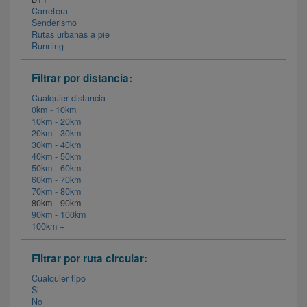
Carretera
Senderismo
Rutas urbanas a pie
Running
Filtrar por distancia:
Cualquier distancia
0km - 10km
10km - 20km
20km - 30km
30km - 40km
40km - 50km
50km - 60km
60km - 70km
70km - 80km
80km - 90km
90km - 100km
100km +
Filtrar por ruta circular:
Cualquier tipo
Si
No