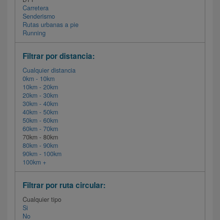
Carretera
Senderismo
Rutas urbanas a pie
Running
Filtrar por distancia:
Cualquier distancia
0km - 10km
10km - 20km
20km - 30km
30km - 40km
40km - 50km
50km - 60km
60km - 70km
70km - 80km
80km - 90km
90km - 100km
100km +
Filtrar por ruta circular:
Cualquier tipo
Si
No