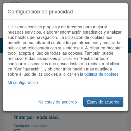
Configuración de privacidad
Utilizamos cookies propias y de terceros para mejorar
Español |
Català
Registrate ahora
Acceder
nuestros servicios, elaborar información estadística y analizar
sus hábitos de navegación. La utilización de cookies nos
permite personalizar el contenido que ofrecemos y mostrarle
Toggl
publicidad relacionada con sus intereses. Al clicar en “Aceptar
navig
todo” acepta el uso de todas las cookies. También puede
rechazar todas las cookies al clicar en “Rechazar todo”,
Audioruta
Todas las rutas
configurar las cookies que desea instalar o rechazar al clicar
en “Configuración”, y obtener información más detallada
sobre el uso de las cookies al clicar en la
Ordenar por:
politica de cookies
Más recientes
.
/
Todas las rutas
Dificultad
/ Valoración
Mi configuración
No estoy de acuerdo
Estoy de acuerdo
Filtrar las rutas
Filtrar por modalidad:
Cualquier modalidad
BTT