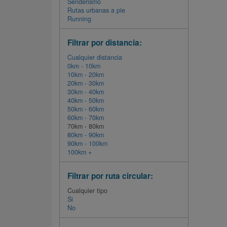
Senderismo
Rutas urbanas a pie
Running
Filtrar por distancia:
Cualquier distancia
0km - 10km
10km - 20km
20km - 30km
30km - 40km
40km - 50km
50km - 60km
60km - 70km
70km - 80km
80km - 90km
90km - 100km
100km +
Filtrar por ruta circular:
Cualquier tipo
Si
No