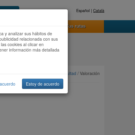
Español |
Català
Registrate ahora
Acceder
o funciona
Tus rutas
ca y analizar sus hábitos de
publicidad relacionada con sus
las cookies al clicar en
btener información más detallada
Ordenar por:
Más recientes
/
Dificultad
/ Valoración
 acuerdo
Estoy de acuerdo