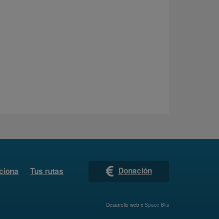
Donación
ciona
Tus rutas
Desarrollo web x
Space Bits