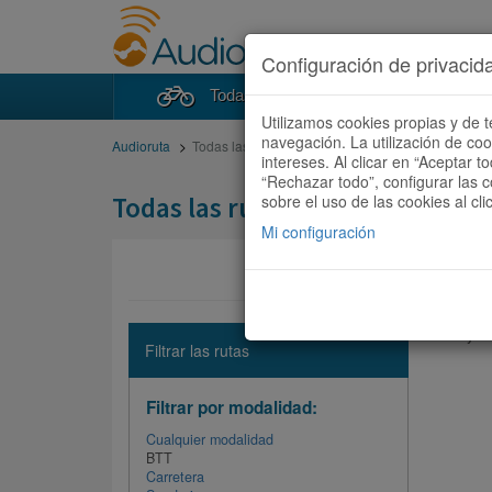
Configuración de privacid
Todas las rutas
Buscad
Utilizamos cookies propias y de t
navegación. La utilización de co
Audioruta
Todas las rutas
intereses. Al clicar en “Aceptar 
“Rechazar todo”, configurar las c
Todas las rutas
sobre el uso de las cookies al cli
Mi configuración
No hay ni
Filtrar las rutas
Filtrar por modalidad:
Cualquier modalidad
BTT
Carretera