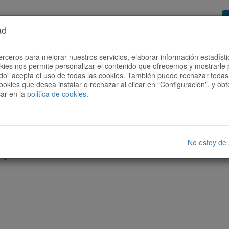
ad
or de rutas
Quieres ser colaborador?
Cóm
erceros para mejorar nuestros servicios, elaborar información estadísti
okies nos permite personalizar el contenido que ofrecemos y mostrarle 
todo” acepta el uso de todas las cookies. También puede rechazar todas 
ookies que desea instalar o rechazar al clicar en “Configuración”, y o
car en la
politica de cookies
.
No estoy de
nguna ruta con las características seleccionadas