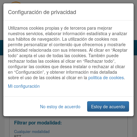
Configuración de privacidad
Utilizamos cookies propias y de terceros para mejorar
Español |
Català
Registrate ahora
Acceder
nuestros servicios, elaborar información estadística y analizar
sus hábitos de navegación. La utilización de cookies nos
permite personalizar el contenido que ofrecemos y mostrarle
Toggl
publicidad relacionada con sus intereses. Al clicar en “Aceptar
navig
todo” acepta el uso de todas las cookies. También puede
rechazar todas las cookies al clicar en “Rechazar todo”,
Audioruta
Todas las rutas
configurar las cookies que desea instalar o rechazar al clicar
en “Configuración”, y obtener información más detallada
sobre el uso de las cookies al clicar en la
Ordenar por:
politica de cookies
Más recientes
.
/
Todas las rutas
Dificultad
/ Valoración
Mi configuración
No estoy de acuerdo
Estoy de acuerdo
Filtrar las rutas
Filtrar por modalidad:
Cualquier modalidad
BTT