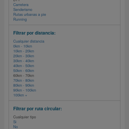
Carretera
Senderismo
Rutas urbanas a pie
Running
Filtrar por distancia:
Cualquier distancia
0km - 10km
10km - 20km
20km - 30km
30km - 40km
40km - 50km
50km - 60km
60km - 70km
70km - 80km
80km - 90km
90km - 100km
100km +
Filtrar por ruta circular:
Cualquier tipo
Si
No