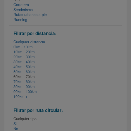
Carretera
Senderismo
Rutas urbanas a pie
Running
Filtrar por distancia:
Cualquier distancia
0km - 10km
10km - 20km
20km - 30km
30km - 40km
40km - 50km
50km - 60km
60km - 70km
70km - 80km
80km - 90km
90km - 100km
100km +
Filtrar por ruta circular:
Cualquier tipo
Si
No