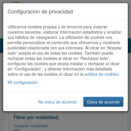
Configuración de privacidad
Utilizamos cookies propias y de terceros para mejorar
Español |
Català
Registrate ahora
Acceder
nuestros servicios, elaborar información estadística y analizar
sus hábitos de navegación. La utilización de cookies nos
permite personalizar el contenido que ofrecemos y mostrarle
Toggl
publicidad relacionada con sus intereses. Al clicar en “Aceptar
navig
todo” acepta el uso de todas las cookies. También puede
rechazar todas las cookies al clicar en “Rechazar todo”,
Audioruta
Todas las rutas
configurar las cookies que desea instalar o rechazar al clicar
en “Configuración”, y obtener información más detallada
sobre el uso de las cookies al clicar en la
Ordenar por:
politica de cookies
Más recientes
.
/
Todas las rutas
Dificultad
/ Valoración
Mi configuración
No estoy de acuerdo
Estoy de acuerdo
Filtrar las rutas
Filtrar por modalidad:
Cualquier modalidad
BTT