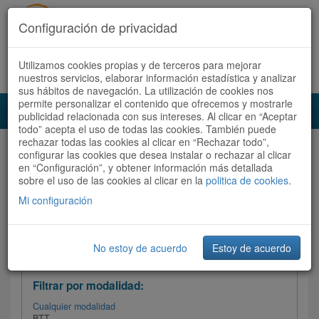
Configuración de privacidad
Utilizamos cookies propias y de terceros para mejorar
Español |
Català
Registrate ahora
Acceder
nuestros servicios, elaborar información estadística y analizar
sus hábitos de navegación. La utilización de cookies nos
permite personalizar el contenido que ofrecemos y mostrarle
Toggl
publicidad relacionada con sus intereses. Al clicar en “Aceptar
navig
todo” acepta el uso de todas las cookies. También puede
rechazar todas las cookies al clicar en “Rechazar todo”,
Audioruta
Todas las rutas
configurar las cookies que desea instalar o rechazar al clicar
en “Configuración”, y obtener información más detallada
sobre el uso de las cookies al clicar en la
Ordenar por:
politica de cookies
Más recientes
.
/
Todas las rutas
Dificultad
/ Valoración
Mi configuración
No estoy de acuerdo
Estoy de acuerdo
Filtrar las rutas
Filtrar por modalidad:
Cualquier modalidad
BTT