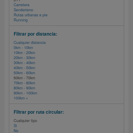
Carretera
Senderismo
Rutas urbanas a pie
Running
Filtrar por distancia:
Cualquier distancia
0km - 10km
10km - 20km
20km - 30km
30km - 40km
40km - 50km
50km - 60km
60km - 70km
70km - 80km
80km - 90km
90km - 100km
100km +
Filtrar por ruta circular:
Cualquier tipo
Si
No