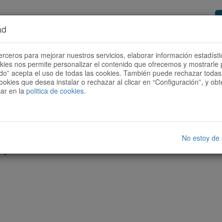
ad
or de rutas
Quieres ser colaborador?
Cóm
erceros para mejorar nuestros servicios, elaborar información estadísti
okies nos permite personalizar el contenido que ofrecemos y mostrarle 
todo” acepta el uso de todas las cookies. También puede rechazar todas 
ookies que desea instalar o rechazar al clicar en “Configuración”, y o
car en la
politica de cookies
.
No estoy de
nguna ruta con las características seleccionadas