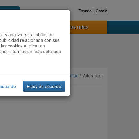
Español |
Català
Registrate ahora
Acceder
o funciona
Tus rutas
ca y analizar sus hábitos de
publicidad relacionada con sus
las cookies al clicar en
btener información más detallada
Ordenar por:
Más recientes
/
Dificultad
/ Valoración
 acuerdo
Estoy de acuerdo