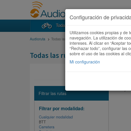
Configuración de privacid
Todas las rutas
Buscad
Utilizamos cookies propias y de t
navegación. La utilización de co
Audioruta
Todas las rutas
intereses. Al clicar en “Aceptar 
“Rechazar todo”, configurar las c
Todas las rutas
sobre el uso de las cookies al cli
Mi configuración
No hay ni
Filtrar las rutas
Filtrar por modalidad:
Cualquier modalidad
BTT
Carretera