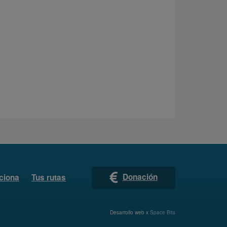
Donación
ciona
Tus rutas
Desarrollo web x
Space Bits