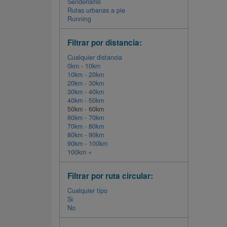
Senderismo
Rutas urbanas a pie
Running
Filtrar por distancia:
Cualquier distancia
0km - 10km
10km - 20km
20km - 30km
30km - 40km
40km - 50km
50km - 60km
60km - 70km
70km - 80km
80km - 90km
90km - 100km
100km +
Filtrar por ruta circular:
Cualquier tipo
Si
No