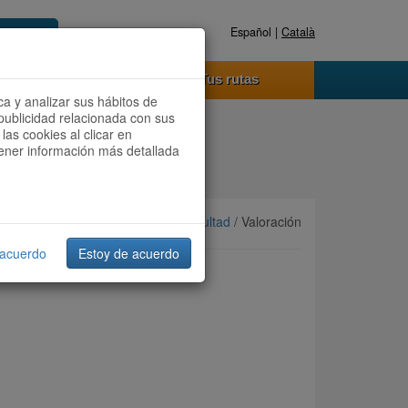
Español |
Català
Registrate ahora
Acceder
o funciona
Tus rutas
ca y analizar sus hábitos de
publicidad relacionada con sus
las cookies al clicar en
btener información más detallada
Ordenar por:
Más recientes
/
Dificultad
/ Valoración
 acuerdo
Estoy de acuerdo