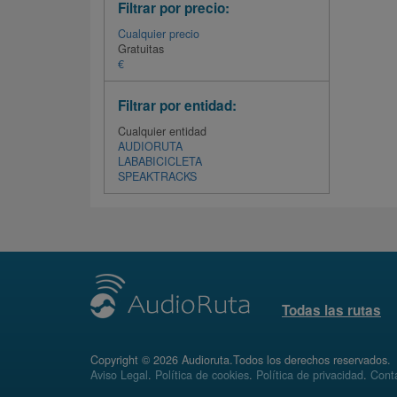
Filtrar por precio:
Cualquier precio
Gratuitas
€
Filtrar por entidad:
Cualquier entidad
AUDIORUTA
LABABICICLETA
SPEAKTRACKS
Todas las rutas
Copyright © 2026 Audioruta.Todos los derechos reservados.
Aviso Legal
.
Política de cookies
.
Política de privacidad
.
Conta