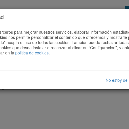
ad
or de rutas
Quieres ser colaborador?
Cóm
erceros para mejorar nuestros servicios, elaborar información estadísti
okies nos permite personalizar el contenido que ofrecemos y mostrarle 
todo” acepta el uso de todas las cookies. También puede rechazar todas 
ookies que desea instalar o rechazar al clicar en “Configuración”, y o
car en la
politica de cookies
.
No estoy de
nguna ruta con las características seleccionadas