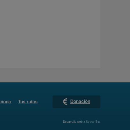
Donación
ciona
Tus rutas
Desarrollo web x
Space Bits