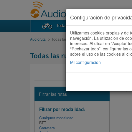
Configuración de privacid
Todas las rutas
Buscad
Utilizamos cookies propias y de t
navegación. La utilización de co
Audioruta
Todas las rutas
intereses. Al clicar en “Aceptar 
“Rechazar todo”, configurar las c
Todas las rutas
sobre el uso de las cookies al cli
Mi configuración
No hay ni
Filtrar las rutas
Filtrar por modalidad:
Cualquier modalidad
BTT
Carretera