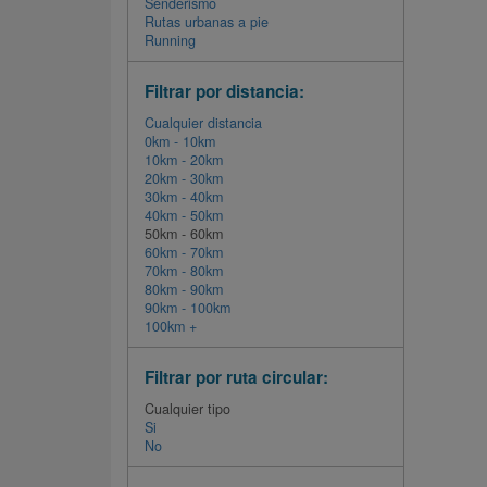
Senderismo
Rutas urbanas a pie
Running
Filtrar por distancia:
Cualquier distancia
0km - 10km
10km - 20km
20km - 30km
30km - 40km
40km - 50km
50km - 60km
60km - 70km
70km - 80km
80km - 90km
90km - 100km
100km +
Filtrar por ruta circular:
Cualquier tipo
Si
No