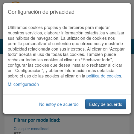
Configuración de privacidad
Utilizamos cookies propias y de terceros para mejorar
Español |
Català
Registrate ahora
Acceder
nuestros servicios, elaborar información estadística y analizar
sus hábitos de navegación. La utilización de cookies nos
permite personalizar el contenido que ofrecemos y mostrarle
Toggl
publicidad relacionada con sus intereses. Al clicar en “Aceptar
navig
todo” acepta el uso de todas las cookies. También puede
rechazar todas las cookies al clicar en “Rechazar todo”,
Audioruta
Todas las rutas
configurar las cookies que desea instalar o rechazar al clicar
en “Configuración”, y obtener información más detallada
sobre el uso de las cookies al clicar en la
Ordenar por:
politica de cookies
Más recientes
.
/
Todas las rutas
Dificultad
/ Valoración
Mi configuración
No estoy de acuerdo
Estoy de acuerdo
Filtrar las rutas
Filtrar por modalidad:
Cualquier modalidad
BTT