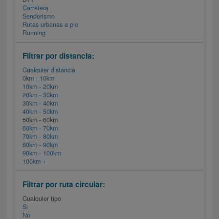
Carretera
Senderismo
Rutas urbanas a pie
Running
Filtrar por distancia:
Cualquier distancia
0km - 10km
10km - 20km
20km - 30km
30km - 40km
40km - 50km
50km - 60km
60km - 70km
70km - 80km
80km - 90km
90km - 100km
100km +
Filtrar por ruta circular:
Cualquier tipo
Si
No