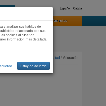
Español |
Català
Registrate ahora
Acceder
o funciona
Tus rutas
ca y analizar sus hábitos de
publicidad relacionada con sus
las cookies al clicar en
btener información más detallada
Ordenar por:
Más recientes
/
Dificultad
/ Valoración
 acuerdo
Estoy de acuerdo