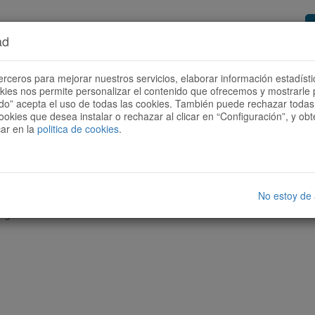
ad
or de rutas
Quieres ser colaborador?
Cóm
erceros para mejorar nuestros servicios, elaborar información estadísti
okies nos permite personalizar el contenido que ofrecemos y mostrarle 
todo” acepta el uso de todas las cookies. También puede rechazar todas 
ookies que desea instalar o rechazar al clicar en “Configuración”, y o
car en la
politica de cookies
.
No estoy de
nguna ruta con las características seleccionadas