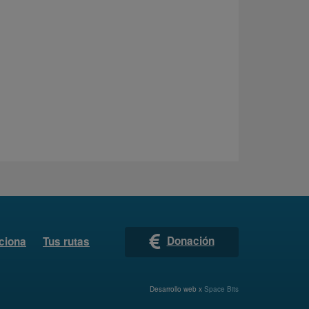
Donación
ciona
Tus rutas
Desarrollo web x
Space Bits