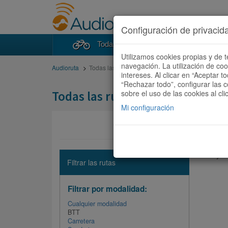
Configuración de privacid
Todas las rutas
Buscad
Utilizamos cookies propias y de t
navegación. La utilización de co
Audioruta
Todas las rutas
intereses. Al clicar en “Aceptar 
“Rechazar todo”, configurar las c
Todas las rutas
sobre el uso de las cookies al cli
Mi configuración
No hay ni
Filtrar las rutas
Filtrar por modalidad:
Cualquier modalidad
BTT
Carretera