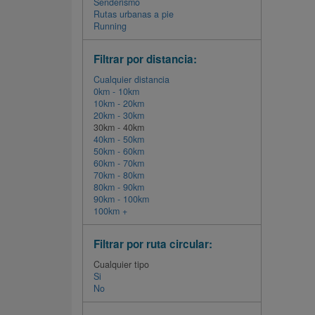
Senderismo
Rutas urbanas a pie
Running
Filtrar por distancia:
Cualquier distancia
0km - 10km
10km - 20km
20km - 30km
30km - 40km
40km - 50km
50km - 60km
60km - 70km
70km - 80km
80km - 90km
90km - 100km
100km +
Filtrar por ruta circular:
Cualquier tipo
Si
No