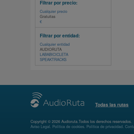
Filtrar por precio:
Cualquier precio
Gratuitas
€
Filtrar por entidad:
Cualquier entidad
AUDIORUTA
LABABICICLETA
SPEAKTRACKS
Todas las rutas
Copyright © 2026 Audioruta.Todos los derechos reservados.
Aviso Legal
.
Política de cookies
.
Política de privacidad
.
Conta