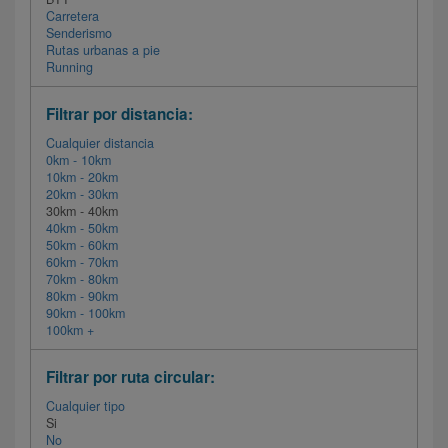
Carretera
Senderismo
Rutas urbanas a pie
Running
Filtrar por distancia:
Cualquier distancia
0km - 10km
10km - 20km
20km - 30km
30km - 40km
40km - 50km
50km - 60km
60km - 70km
70km - 80km
80km - 90km
90km - 100km
100km +
Filtrar por ruta circular:
Cualquier tipo
Si
No