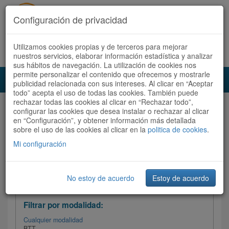
Configuración de privacidad
Utilizamos cookies propias y de terceros para mejorar
Español |
Català
Registrate ahora
Acceder
nuestros servicios, elaborar información estadística y analizar
sus hábitos de navegación. La utilización de cookies nos
permite personalizar el contenido que ofrecemos y mostrarle
Toggl
publicidad relacionada con sus intereses. Al clicar en “Aceptar
navig
todo” acepta el uso de todas las cookies. También puede
rechazar todas las cookies al clicar en “Rechazar todo”,
Audioruta
Todas las rutas
configurar las cookies que desea instalar o rechazar al clicar
en “Configuración”, y obtener información más detallada
sobre el uso de las cookies al clicar en la
Ordenar por:
politica de cookies
Más recientes
.
/
Todas las rutas
Dificultad
/ Valoración
Mi configuración
No estoy de acuerdo
Estoy de acuerdo
Filtrar las rutas
Filtrar por modalidad:
Cualquier modalidad
BTT