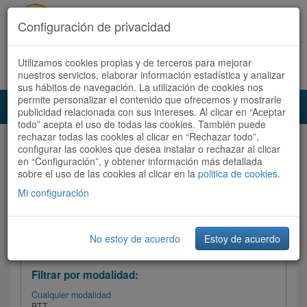
Configuración de privacidad
Utilizamos cookies propias y de terceros para mejorar
Español |
Català
Registrate ahora
Acceder
nuestros servicios, elaborar información estadística y analizar
sus hábitos de navegación. La utilización de cookies nos
permite personalizar el contenido que ofrecemos y mostrarle
Toggl
publicidad relacionada con sus intereses. Al clicar en “Aceptar
navig
todo” acepta el uso de todas las cookies. También puede
rechazar todas las cookies al clicar en “Rechazar todo”,
Audioruta
Todas las rutas
configurar las cookies que desea instalar o rechazar al clicar
en “Configuración”, y obtener información más detallada
sobre el uso de las cookies al clicar en la
Ordenar por:
politica de cookies
Más recientes
.
/
Todas las rutas
Dificultad
/ Valoración
Mi configuración
No estoy de acuerdo
Estoy de acuerdo
Filtrar las rutas
Filtrar por modalidad:
Cualquier modalidad
BTT