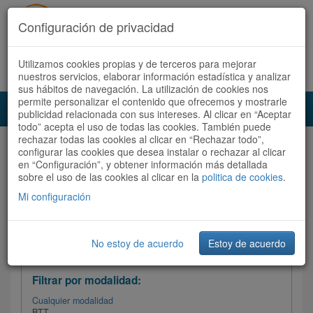
Configuración de privacidad
Utilizamos cookies propias y de terceros para mejorar
Español |
Català
Registrate ahora
Acceder
nuestros servicios, elaborar información estadística y analizar
sus hábitos de navegación. La utilización de cookies nos
permite personalizar el contenido que ofrecemos y mostrarle
Toggl
publicidad relacionada con sus intereses. Al clicar en “Aceptar
navig
todo” acepta el uso de todas las cookies. También puede
rechazar todas las cookies al clicar en “Rechazar todo”,
Audioruta
Todas las rutas
configurar las cookies que desea instalar o rechazar al clicar
en “Configuración”, y obtener información más detallada
sobre el uso de las cookies al clicar en la
Ordenar por:
politica de cookies
Más recientes
.
/
Todas las rutas
Dificultad
/ Valoración
Mi configuración
No estoy de acuerdo
Estoy de acuerdo
Filtrar las rutas
Filtrar por modalidad:
Cualquier modalidad
BTT