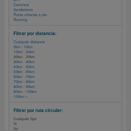
Carretera
Senderismo
Rutas urbanas a pie
Running
Filtrar por distancia:
Cualquier distancia
0km - 10km
10km - 20km
20km - 30km
30km - 40km
40km - 50km
50km - 60km
60km - 70km
70km - 80km
80km - 90km
90km - 100km
100km +
Filtrar por ruta circular:
Cualquier tipo
Si
No