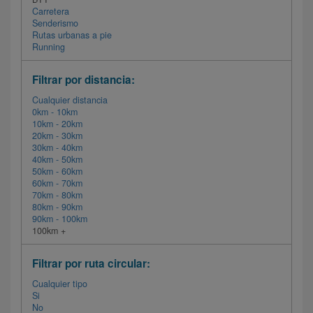
Carretera
Senderismo
Rutas urbanas a pie
Running
Filtrar por distancia:
Cualquier distancia
0km - 10km
10km - 20km
20km - 30km
30km - 40km
40km - 50km
50km - 60km
60km - 70km
70km - 80km
80km - 90km
90km - 100km
100km +
Filtrar por ruta circular:
Cualquier tipo
Si
No