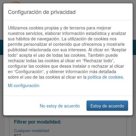
Configuración de privacidad
Utilizamos cookies propias y de terceros para mejorar
Español |
Català
Registrate ahora
Acceder
nuestros servicios, elaborar información estadística y analizar
sus hábitos de navegación. La utilización de cookies nos
permite personalizar el contenido que ofrecemos y mostrarle
Toggl
publicidad relacionada con sus intereses. Al clicar en “Aceptar
navig
todo” acepta el uso de todas las cookies. También puede
rechazar todas las cookies al clicar en “Rechazar todo”,
Audioruta
Todas las rutas
configurar las cookies que desea instalar o rechazar al clicar
en “Configuración”, y obtener información más detallada
sobre el uso de las cookies al clicar en la
Ordenar por:
politica de cookies
Más recientes
.
/
Todas las rutas
Dificultad
/ Valoración
Mi configuración
No estoy de acuerdo
Estoy de acuerdo
Filtrar las rutas
Filtrar por modalidad:
Cualquier modalidad
BTT