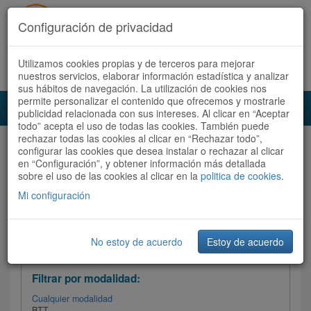
Configuración de privacidad
Utilizamos cookies propias y de terceros para mejorar
Español |
Català
Registrate ahora
Acceder
nuestros servicios, elaborar información estadística y analizar
sus hábitos de navegación. La utilización de cookies nos
permite personalizar el contenido que ofrecemos y mostrarle
Toggl
publicidad relacionada con sus intereses. Al clicar en “Aceptar
navig
todo” acepta el uso de todas las cookies. También puede
rechazar todas las cookies al clicar en “Rechazar todo”,
Audioruta
Todas las rutas
configurar las cookies que desea instalar o rechazar al clicar
en “Configuración”, y obtener información más detallada
sobre el uso de las cookies al clicar en la
Ordenar por:
politica de cookies
Más recientes
.
/
Todas las rutas
Dificultad
/ Valoración
Mi configuración
No estoy de acuerdo
Estoy de acuerdo
Filtrar las rutas
Filtrar por modalidad:
Cualquier modalidad
BTT