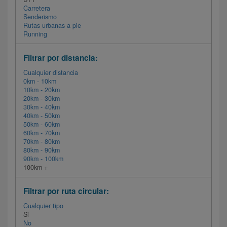
Carretera
Senderismo
Rutas urbanas a pie
Running
Filtrar por distancia:
Cualquier distancia
0km - 10km
10km - 20km
20km - 30km
30km - 40km
40km - 50km
50km - 60km
60km - 70km
70km - 80km
80km - 90km
90km - 100km
100km +
Filtrar por ruta circular:
Cualquier tipo
Si
No