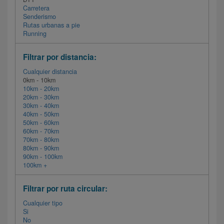
Carretera
Senderismo
Rutas urbanas a pie
Running
Filtrar por distancia:
Cualquier distancia
0km - 10km
10km - 20km
20km - 30km
30km - 40km
40km - 50km
50km - 60km
60km - 70km
70km - 80km
80km - 90km
90km - 100km
100km +
Filtrar por ruta circular:
Cualquier tipo
Si
No