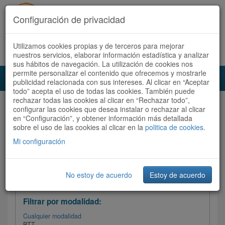
Configuración de privacidad
Utilizamos cookies propias y de terceros para mejorar
Español |
Català
Registrate ahora
Acceder
nuestros servicios, elaborar información estadística y analizar
sus hábitos de navegación. La utilización de cookies nos
permite personalizar el contenido que ofrecemos y mostrarle
Toggl
publicidad relacionada con sus intereses. Al clicar en “Aceptar
navig
todo” acepta el uso de todas las cookies. También puede
rechazar todas las cookies al clicar en “Rechazar todo”,
Audioruta
Todas las rutas
configurar las cookies que desea instalar o rechazar al clicar
en “Configuración”, y obtener información más detallada
sobre el uso de las cookies al clicar en la
Ordenar por:
politica de cookies
Más recientes
.
/
Todas las rutas
Dificultad
/ Valoración
Mi configuración
No estoy de acuerdo
Estoy de acuerdo
Filtrar las rutas
Filtrar por modalidad:
Cualquier modalidad
BTT