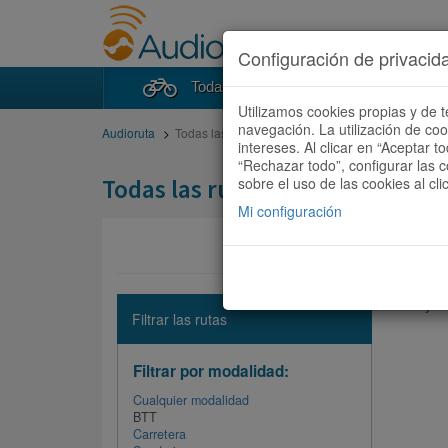
Configuración de privacid
Todas las rutas
Buscad
Utilizamos cookies propias y de t
navegación. La utilización de co
Audioruta
Todas las rutas
intereses. Al clicar en “Aceptar 
“Rechazar todo”, configurar las c
Todas las rutas
sobre el uso de las cookies al cli
Mi configuración
No hay ni
Filtrar las rutas
Filtrar por modalidad:
Cualquier modalidad
BTT
Carretera