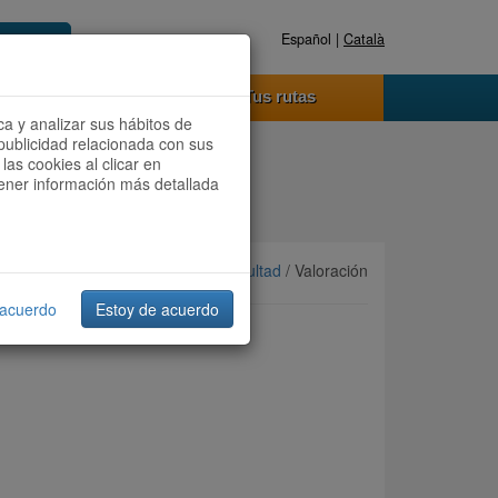
Español |
Català
Registrate ahora
Acceder
o funciona
Tus rutas
ca y analizar sus hábitos de
publicidad relacionada con sus
las cookies al clicar en
btener información más detallada
Ordenar por:
Más recientes
/
Dificultad
/ Valoración
 acuerdo
Estoy de acuerdo