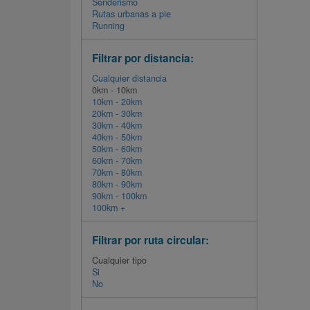
Senderismo
Rutas urbanas a pie
Running
Filtrar por distancia:
Cualquier distancia
0km - 10km
10km - 20km
20km - 30km
30km - 40km
40km - 50km
50km - 60km
60km - 70km
70km - 80km
80km - 90km
90km - 100km
100km +
Filtrar por ruta circular:
Cualquier tipo
Si
No