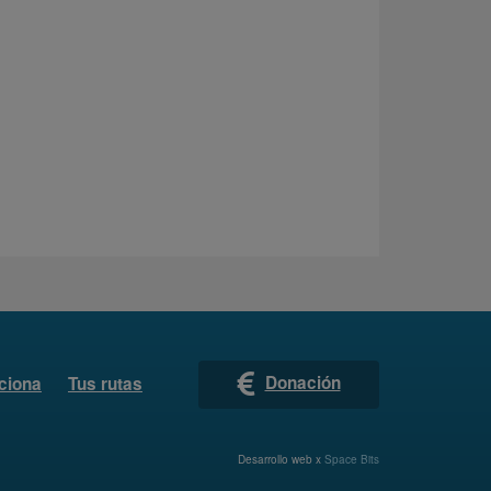
Donación
ciona
Tus rutas
Desarrollo web x
Space Bits