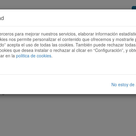
ad
or de rutas
Quieres ser colaborador?
Cóm
erceros para mejorar nuestros servicios, elaborar información estadísti
okies nos permite personalizar el contenido que ofrecemos y mostrarle 
todo” acepta el uso de todas las cookies. También puede rechazar todas 
ookies que desea instalar o rechazar al clicar en “Configuración”, y o
car en la
politica de cookies
.
No estoy de
nguna ruta con las características seleccionadas