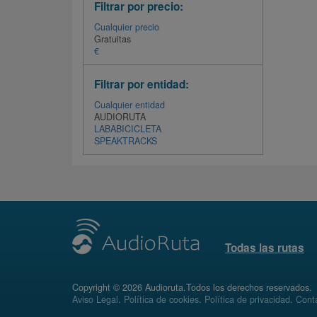
Filtrar por precio:
Cualquier precio
Gratuitas
€
Filtrar por entidad:
Cualquier entidad
AUDIORUTA
LABABICICLETA
SPEAKTRACKS
Todas las rutas
Copyright © 2026 Audioruta.Todos los derechos reservados.
Aviso Legal
.
Política de cookies
.
Política de privacidad
.
Conta