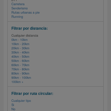
Carretera
Senderismo
Rutas urbanas a pie
Running
Filtrar por distancia:
Cualquier distancia
0km - 10km
10km - 20km
20km - 30km
30km - 40km
40km - 50km
50km - 60km
60km - 70km
70km - 80km
80km - 90km
90km - 100km
100km +
Filtrar por ruta circular:
Cualquier tipo
Si
No