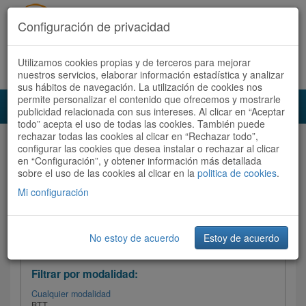
Configuración de privacidad
Utilizamos cookies propias y de terceros para mejorar
Español |
Català
Registrate ahora
Acceder
nuestros servicios, elaborar información estadística y analizar
sus hábitos de navegación. La utilización de cookies nos
permite personalizar el contenido que ofrecemos y mostrarle
Toggl
publicidad relacionada con sus intereses. Al clicar en “Aceptar
navig
todo” acepta el uso de todas las cookies. También puede
rechazar todas las cookies al clicar en “Rechazar todo”,
Audioruta
Todas las rutas
configurar las cookies que desea instalar o rechazar al clicar
en “Configuración”, y obtener información más detallada
sobre el uso de las cookies al clicar en la
Ordenar por:
politica de cookies
Más recientes
.
/
Todas las rutas
Dificultad
/ Valoración
Mi configuración
No estoy de acuerdo
Estoy de acuerdo
Filtrar las rutas
Filtrar por modalidad:
Cualquier modalidad
BTT