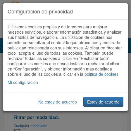
Configuración de privacidad
Utilizamos cookies propias y de terceros para mejorar
Español |
Català
Registrate ahora
Acceder
nuestros servicios, elaborar información estadística y analizar
sus hábitos de navegación. La utilización de cookies nos
permite personalizar el contenido que ofrecemos y mostrarle
Toggl
publicidad relacionada con sus intereses. Al clicar en “Aceptar
navig
todo” acepta el uso de todas las cookies. También puede
rechazar todas las cookies al clicar en “Rechazar todo”,
Audioruta
Todas las rutas
configurar las cookies que desea instalar o rechazar al clicar
en “Configuración”, y obtener información más detallada
sobre el uso de las cookies al clicar en la
Ordenar por:
politica de cookies
Más recientes
.
/
Todas las rutas
Dificultad
/ Valoración
Mi configuración
No estoy de acuerdo
Estoy de acuerdo
Filtrar las rutas
Filtrar por modalidad:
Cualquier modalidad
BTT