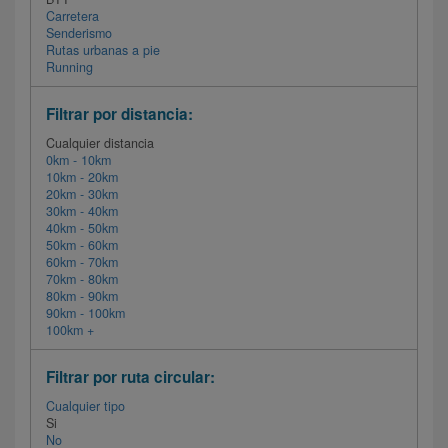
Carretera
Senderismo
Rutas urbanas a pie
Running
Filtrar por distancia:
Cualquier distancia
0km - 10km
10km - 20km
20km - 30km
30km - 40km
40km - 50km
50km - 60km
60km - 70km
70km - 80km
80km - 90km
90km - 100km
100km +
Filtrar por ruta circular:
Cualquier tipo
Si
No